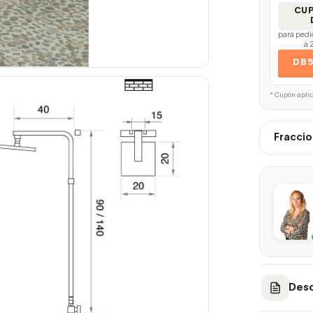
CU
para pedi
a 
DB
* Cupón apli
Fraccio
Desc