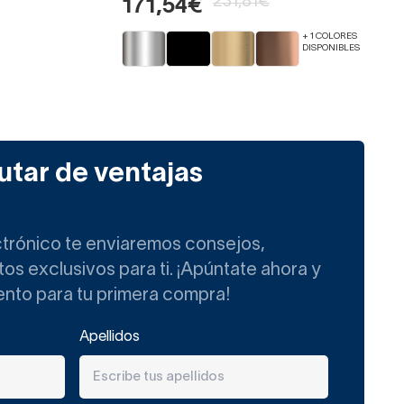
231,81€
171,54€
+ 1 COLORES
DISPONIBLES
utar de ventajas
ctrónico te enviaremos consejos,
s exclusivos para ti. ¡Apúntate ahora y
ento para tu primera compra!
Apellidos