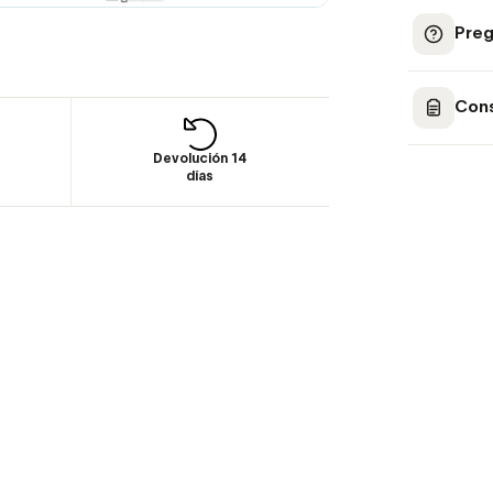
Preg
Cons
Devolución 14
días