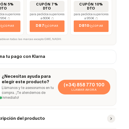
PÓN 5%
CUPÓN 7%
CUPÓN 10%
DTO
DTO
DTO
dos superiores
para pedidos superiores
para pedidos superiores
295€
a 600€
a 950€
(*)
(*)
(*)
5
DB7
DB10
COPIAR
COPIAR
COPIAR
cable en todas las marcas excepto GME, NASHI.
na tu pago con Klarna
¿Necesitas ayuda para
elegir este producto?
(+34) 858 770 100
Llámanos y te asesoramos en tu
LLAMAR AHORA
compra. ¡Te atendemos de
inmediato!
ripción del producto