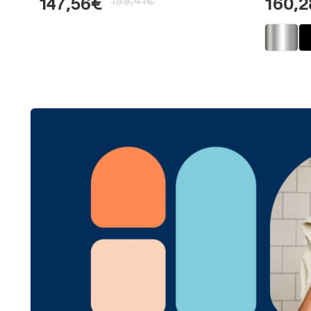
199,41€
147,56€
160,