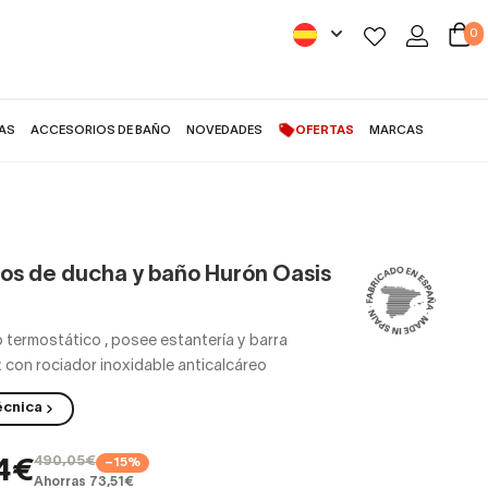
0
AS
ACCESORIOS DE BAÑO
NOVEDADES
OFERTAS
MARCAS
os de ducha y baño Hurón Oasis
o termostático
,
posee estantería y barra
 con rociador inoxidable anticalcáreo
écnica
490,05€
−15%
54€
Ahorras 73,51€