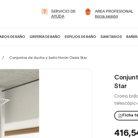
SERVICIO DE
AREA PROFESIONAL
AYUDA
Inicia sesión
ABOS DE BAÑO
GRIFERÍA DE BAÑO
ESPEJOS DE BAÑO
SANITARIOS
BAÑER
Conjuntos de ducha y baño Hurón Oasis Star
Conjunt
Star
Cromo brill
telescópic<
Ficha t
416,