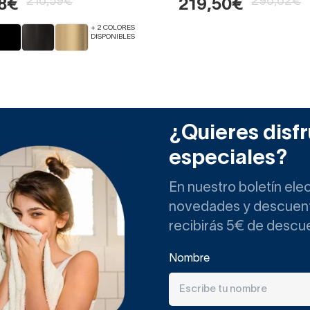
216,59€
296,62€
28€
219,50€
+ 2 COLORES
DISPONIBLES
¿Quieres disfr
especiales?
En nuestro boletín ele
novedades y descuento
recibirás 5€ de descu
Nombre