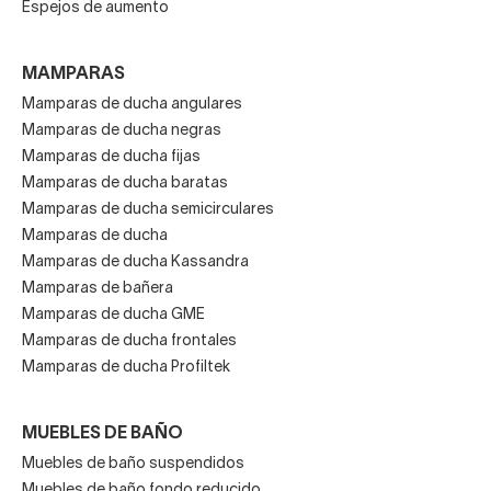
Espejos de aumento
Para esta firma la meta es diseñar un “producto de la
MAMPARAS
máxima calidad que le permita alcanzar una satisfacción
Mamparas de ducha angulares
absoluta” al cliente. Una buena máxima.
Mamparas de ducha negras
Mamparas de ducha fijas
Mamparas de ducha baratas
Mamparas de ducha semicirculares
Mamparas de ducha
Mamparas de ducha Kassandra
Mamparas de bañera
Mamparas de ducha GME
Mamparas de ducha frontales
Mamparas de ducha Profiltek
MUEBLES DE BAÑO
Muebles de baño suspendidos
Muebles de baño fondo reducido