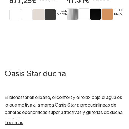
47,31€
677,25€
+ 2 COLOR
+ 1 COLORES
DISPONIBL
DISPONIBLES
Oasis Star ducha
El bienestar en el baño, el confort y el relax bajo el agua es
lo que motiva a la marca Oasis Star a producir líneas de
bañeras económicas súper atractivas y griferías de ducha
modernas.
Leer más