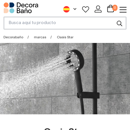
0
Decorabaño
marcas
Oasis Star