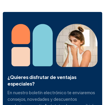
Una columna de ducha de Oasis Star la tienes barata o de
gama media-alta. Depende de si buscas un conjunto de
ducha o una columna de ducha de hidromasaje. Ambas las
comercializamos bajo esta firma en nuestra web.
Las griferías de ducha termostáticas de Oasis Star te
ofrecerán un sinfín de sensaciones únicas bajo la ducha,
dados sus efectos de salida de agua o jets, pero las
columnas de hidromasaje de acero elevarán este confort a
la enésima potencia. ¿En qué quieres invertir?
¿Quieres disfrutar de ventajas
Las griferías más económicas son las primeras, pero las
tienes de diseños muy diferentes, con rociadores
especiales?
redondos, cuadrados, más o menos grandes, empotrados
En nuestro boletín electrónico te enviaremos
o en columna…
consejos, novedades y descuentos