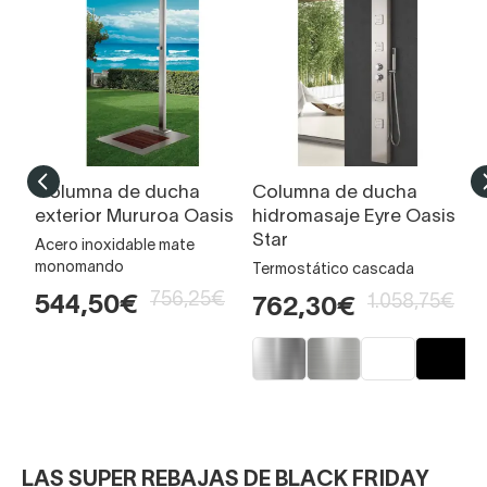
Columna de ducha
Columna de ducha
C
exterior Mururoa Oasis
hidromasaje Eyre Oasis
h
Star
O
Acero inoxidable mate
monomando
Termostático cascada
Ac
o 
756,25€
1.058,75€
544,50€
762,30€
5
LAS SUPER REBAJAS DE BLACK FRIDAY