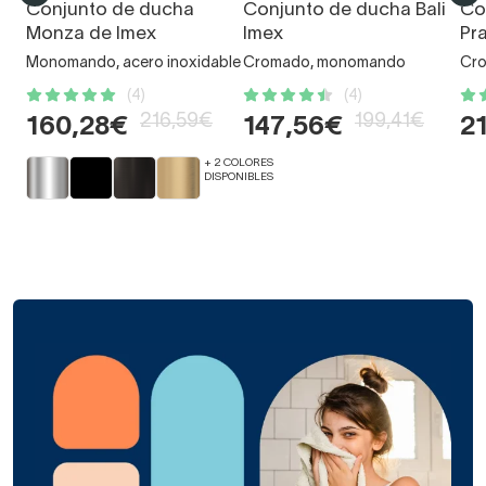
Conjunto de ducha
Conjunto de ducha Bali
Co
Monza de Imex
Imex
Pr
Monomando, acero inoxidable
Cromado, monomando
Cro
(4)
(4)
216,59€
199,41€
160,28€
147,56€
2
+ 2 COLORES
DISPONIBLES