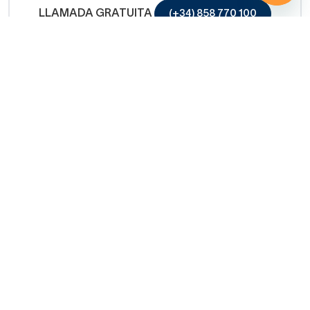
LLAMADA GRATUITA
(+34) 858 770 100
Servicio de ayuda
Copyright © 2026 Decorabaño - Todos los derechos
reservados.
Aviso legal
Protección de datos
Política de cookies
Condiciones de venta
Métodos de pago
Política de devolución
Mapa Web
CIERRA