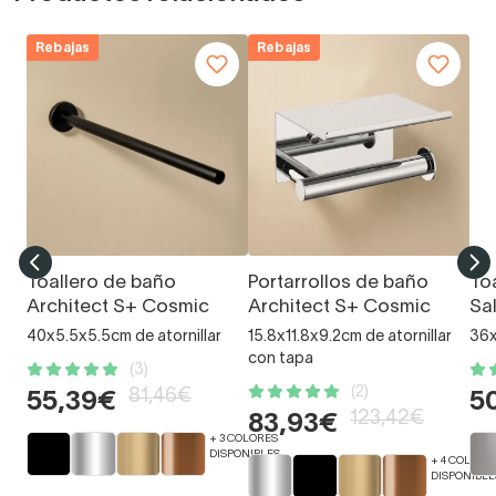
Rebajas
Rebajas
Toallero de baño
Portarrollos de baño
To
Architect S+ Cosmic
Architect S+ Cosmic
Sa
40x5.5x5.5cm de atornillar
15.8x11.8x9.2cm de atornillar
36x
con tapa
(3)
(2)
81,46€
55,39€
5
123,42€
83,93€
+ 3 COLORES
DISPONIBLES
+ 4 COLORE
DISPONIBLE