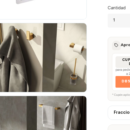
Cantidad
Apro
CU
para pedi
a 
DB
* Cupón apli
Fraccio