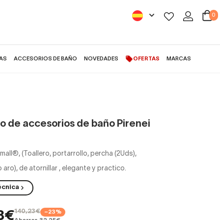
0
AS
ACCESORIOS DE BAÑO
NOVEDADES
OFERTAS
MARCAS
o de accesorios de baño Pirenei
all®, (Toallero, portarrollo, percha (2Uds),
 aro), de atornillar
,
elegante y practico.
écnica
140,23€
−23%
8€