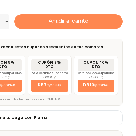
Añadir al carrito
vecha estos cupones descuentos en tus compras
PÓN 5%
CUPÓN 7%
CUPÓN 10%
DTO
DTO
DTO
dos superiores
para pedidos superiores
para pedidos superiores
295€
a 600€
a 950€
(*)
(*)
(*)
5
DB7
DB10
COPIAR
COPIAR
COPIAR
cable en todas las marcas excepto GME, NASHI.
na tu pago con Klarna