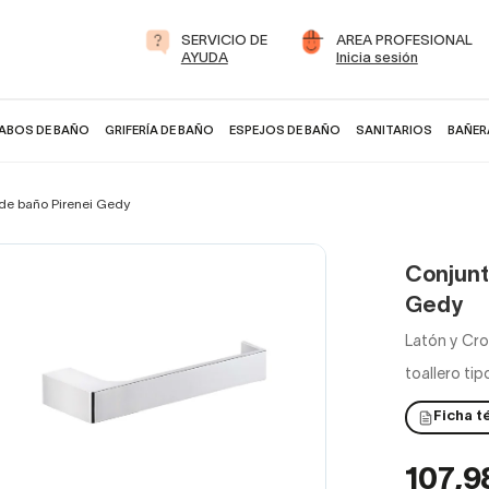
SERVICIO DE
AREA PROFESIONAL
AYUDA
Inicia sesión
ABOS DE BAÑO
GRIFERÍA DE BAÑO
ESPEJOS DE BAÑO
SANITARIOS
BAÑER
de baño Pirenei Gedy
Conjunt
Gedy
Latón y Crom
toallero tipo
Ficha t
107,9