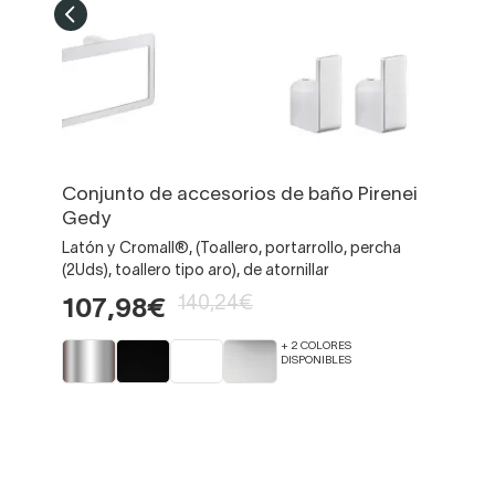
Conjunto de accesorios de baño Pirenei
Gedy
Latón y Cromall®, (Toallero, portarrollo, percha
(2Uds), toallero tipo aro), de atornillar
140,24€
107,98€
+ 2 COLORES
DISPONIBLES