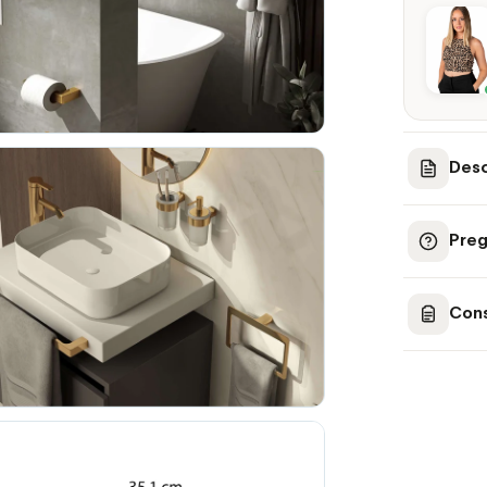
Desc
Preg
Cons