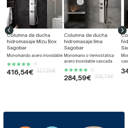
Columna de ducha
Columna de ducha
Co
hidromasaje Mizu Box
hidromasaje Ilma
hi
Sagobar
Sagobar
Sa
Monomando acero inoxidable
Monomano o termostática
Mon
acero inoxidable cascada
ca
(1)
(1)
3
527,26€
416,54€
355,74€
284,59€