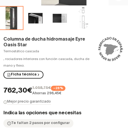
Columna de ducha hidromasaje Eyre
Oasis Star
Termostático cascada
,
rociadores interiores con función cascada, ducha de
mano y flexo.
Ficha técnica
1.058,75€
−28%
762,30€
Ahorras 296,45€
Mejor precio garantizado
Indica las opciones que necesitas
Te faltan 2 pasos por configurar