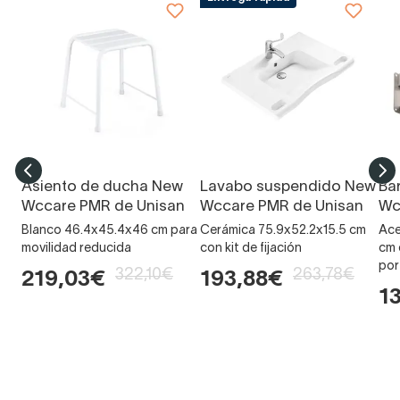
Asiento de ducha New
Lavabo suspendido New
Ba
Wccare PMR de Unisan
Wccare PMR de Unisan
Wc
Blanco 46.4x45.4x46 cm para
Cerámica 75.9x52.2x15.5 cm
Ace
movilidad reducida
con kit de fijación
cm 
por
322,10€
263,78€
219,03€
193,88€
1