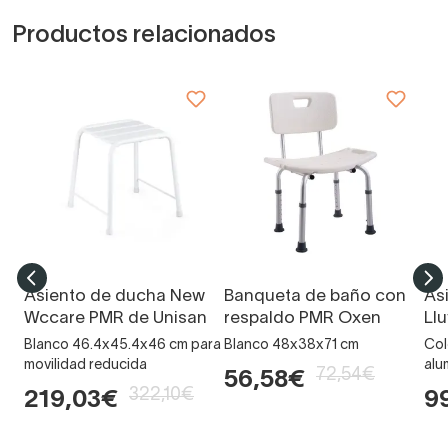
Productos relacionados
Asiento de ducha New
Banqueta de baño con
As
Wccare PMR de Unisan
respaldo PMR Oxen
Llu
Blanco 46.4x45.4x46 cm para
Blanco 48x38x71 cm
Col
movilidad reducida
alu
72,54€
56,58€
322,10€
219,03€
9