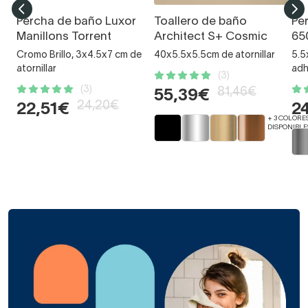
Percha de baño Luxor
Toallero de baño
Pe
Manillons Torrent
Architect S+ Cosmic
65
Cromo Brillo, 3x4.5x7 cm de
40x5.5x5.5cm de atornillar
5.5
atornillar
adh
(3)
(3)
81,46€
55,39€
24,20€
22,51€
2
+ 3 COLORE
DISPONIBLE