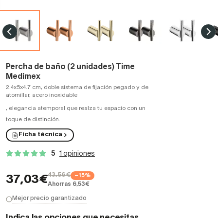
Percha de baño (2 unidades) Time
Medimex
2.4x5x4.7 cm, doble sistema de fijación pegado y de
atornillar, acero inoxidable
,
elegancia atemporal que realza tu espacio con un
toque de distinción.
Ficha técnica
5
1 opiniones
43,56€
−15%
37,03€
Ahorras 6,53€
Mejor precio garantizado
Indica las opciones que necesitas