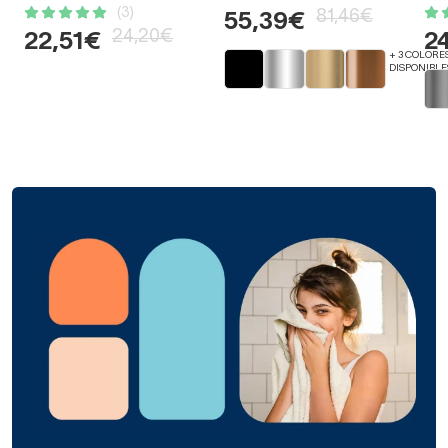
(3)
81,46€
55,39€
24,20€
22,51€
2
+ 3 COLORE
DISPONIBLE