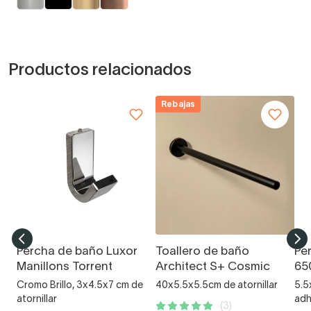
Productos relacionados
Rebajas
Percha de baño Luxor
Toallero de baño
Pe
Manillons Torrent
Architect S+ Cosmic
65
Cromo Brillo, 3x4.5x7 cm de
40x5.5x5.5cm de atornillar
5.5
atornillar
adh
(3)