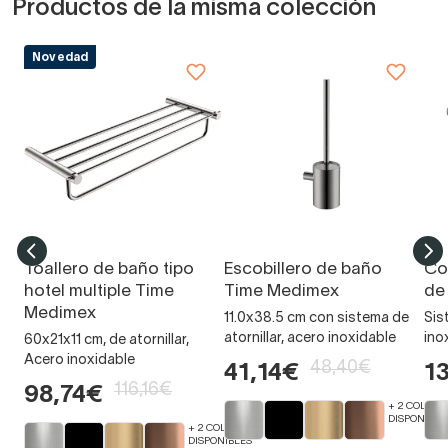
Productos de la misma colección
Novedad
Toallero de baño tipo
Escobillero de baño
Co
hotel multiple Time
Time Medimex
de
Medimex
11.0x38.5 cm con sistema de
Sis
atornillar, acero inoxidable
ino
60x21x11 cm, de atornillar,
Acero inoxidable
48,40€
41,14€
1
116,16€
98,74€
+ 2 COLORE
DISPONIBLE
+ 2 COLORES
DISPONIBLES