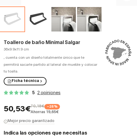
Toallero de baño Minimal Salgar
36x9.9x11.9 cm
,
cuenta con un diseño totalmente único que te
permitirá sacarle partido al lateral de mueble y colocar
tu toalla.
Ficha técnica
5
2 opiniones
70,18€
−28%
50,53€
Ahorras 19,65€
Mejor precio garantizado
Indica las opciones que necesitas