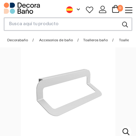
0
Decorabaño
Accesorios de baño
Toalleros baño
Toallero 