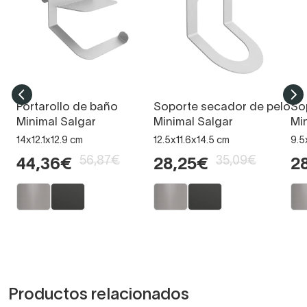
Portarollo de baño
Soporte secador de pelo
So
Minimal Salgar
Minimal Salgar
Mi
14x12.1x12.9 cm
12.5x11.6x14.5 cm
9.5
56,87€
35,09€
44,36€
28,25€
2
Productos relacionados