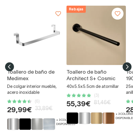
Rebajas
Toallero de baño de
Toallero de baño
To
Medimex
Architect S+ Cosmic
19
De colgar interior mueble,
40x5.5x5.5cm de atornillar
25x
acero inoxidable
anil
(3)
(6)
81,46€
55,39€
33,89€
29,99€
2
+ 3 COLORE
DISPONIBLE
+ 3 COLORES
DISPONIBLES