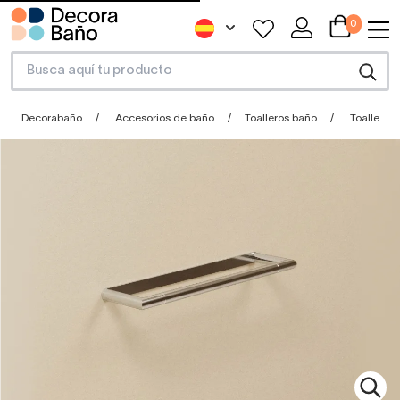
0
Decorabaño
Accesorios de baño
Toalleros baño
Toallero 