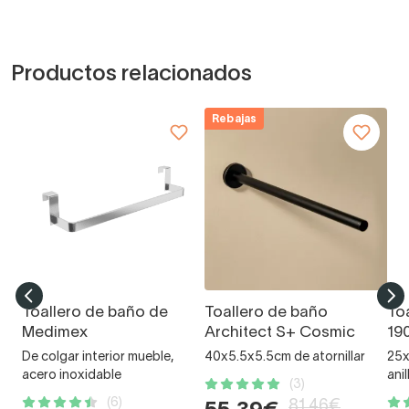
Productos relacionados
Rebajas
Toallero de baño de
Toallero de baño
To
Medimex
Architect S+ Cosmic
19
De colgar interior mueble,
40x5.5x5.5cm de atornillar
25x
acero inoxidable
anil
(3)
(6)
81,46€