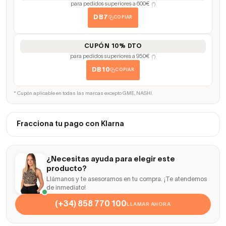
para pedidos superiores a 600€
(*)
DB7
COPIAR
CUPÓN 10% DTO
para pedidos superiores a 950€
(*)
DB10
COPIAR
* Cupón aplicable en todas las marcas excepto GME, NASHI.
Fracciona tu pago con Klarna
¿Necesitas ayuda para elegir este
producto?
Llámanos y te asesoramos en tu compra. ¡Te atendemos
de inmediato!
(+34) 858 770 100
LLAMAR AHORA