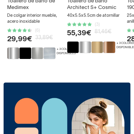
Toallero de baño de
Toallero de baño
To
Medimex
Architect S+ Cosmic
19
De colgar interior mueble,
40x5.5x5.5cm de atornillar
25x
acero inoxidable
anil
(3)
(6)
81,46€
55,39€
33,89€
29,99€
2
+ 3 COLORE
DISPONIBLE
+ 3 COLORES
DISPONIBLES