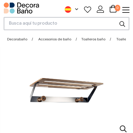
0
Decorabaño
Accesorios de baño
Toalleros baño
Toallero 