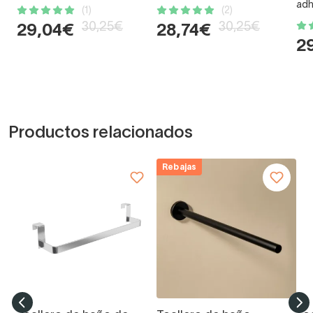
adh
(1)
(2)
30,25€
30,25€
29,04€
28,74€
2
Productos relacionados
Rebajas