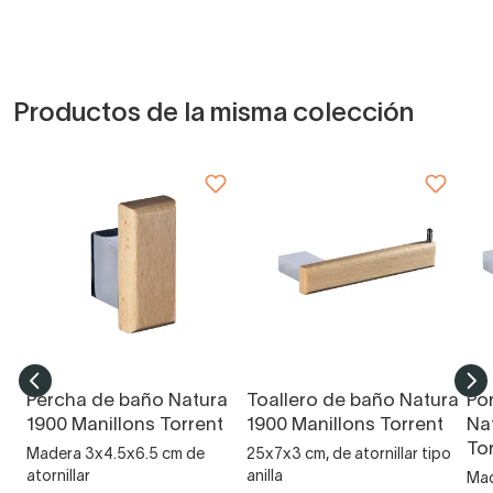
Productos de la misma colección
Percha de baño Natura
Toallero de baño Natura
Po
1900 Manillons Torrent
1900 Manillons Torrent
Na
To
Madera 3x4.5x6.5 cm de
25x7x3 cm, de atornillar tipo
atornillar
anilla
Mad