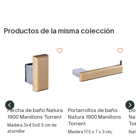
Productos de la misma colección
Percha de baño Natura
Portarrollos de baño
Do
1900 Manillons Torrent
Natura 1900 Manillons
Na
Torrent
To
Madera 3x4.5x6.5 cm de
atornillar
Madera 17.5 x 7 x 3 cm,
Nat