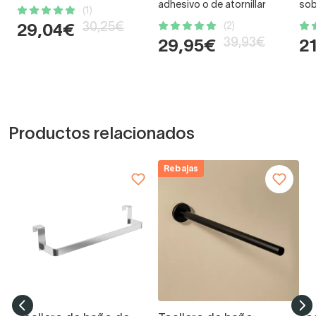
adhesivo o de atornillar
so
(1)
30,25€
(2)
29,04€
39,93€
29,95€
2
Productos relacionados
Rebajas