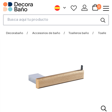
0
Decorabaño
Accesorios de baño
Toalleros baño
Toallero 