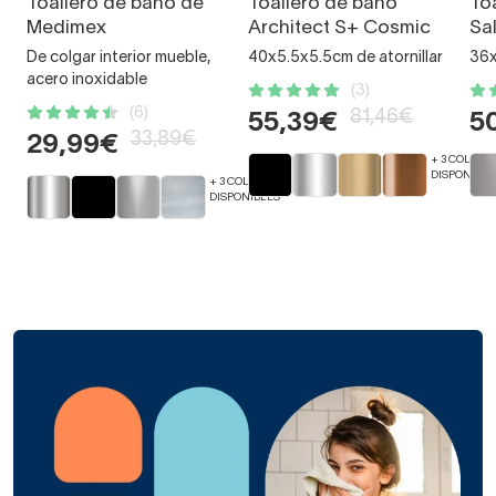
Toallero de baño de
Toallero de baño
To
Medimex
Architect S+ Cosmic
Sa
De colgar interior mueble,
40x5.5x5.5cm de atornillar
36x
acero inoxidable
(3)
(6)
81,46€
55,39€
5
33,89€
29,99€
+ 3 COLORE
DISPONIBLE
+ 3 COLORES
DISPONIBLES