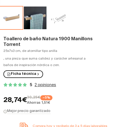
Toallero de baño Natura 1900 Manillons
Torrent
25x7x3 cm, de atornillar tipo anilla
,
una pieza que suma calidez y carácter artesanal a
baños de inspiración nórdica o zen.
Ficha técnica
5
2 opiniones
30,25€
−5%
28,74€
Ahorras 1,51€
Mejor precio garantizado
Compra hoy y recíbelo de 3 a 5 días laborables