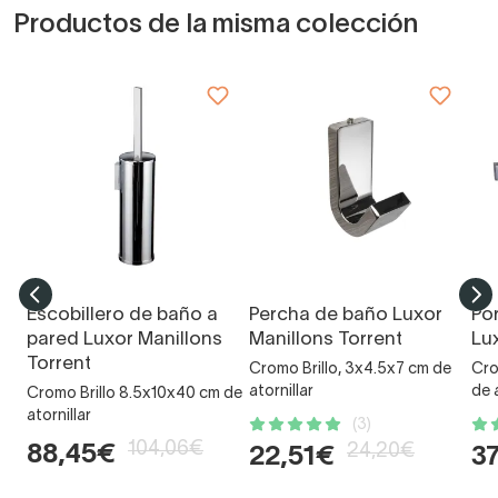
Productos de la misma colección
Escobillero de baño a
Percha de baño Luxor
Po
pared Luxor Manillons
Manillons Torrent
Lu
Torrent
Cromo Brillo, 3x4.5x7 cm de
Cro
atornillar
de 
Cromo Brillo 8.5x10x40 cm de
atornillar
(3)
104,06€
24,20€
88,45€
22,51€
3