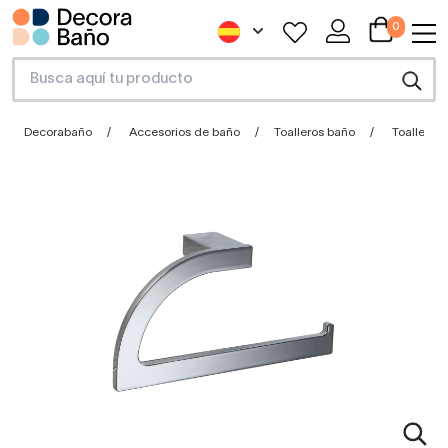
0
Decorabaño
Accesorios de baño
Toalleros baño
Toallero a