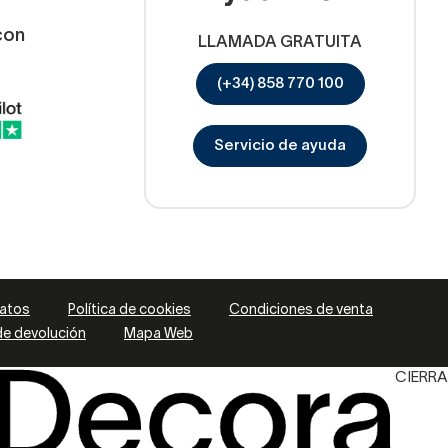
con
LLAMADA GRATUITA
(+34) 858 770 100
Servicio de ayuda
datos
Política de cookies
Condiciones de venta
 de devolución
Mapa Web
CIERRA