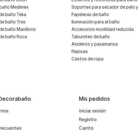
de baño Oxen
Estantes y rinconeras para baño
 baño Medimex
Soportes para secador de pelo 
de baño Teka
Papeleras de baño
de baño Tres
Iluminación para el baño
de baño Manillons
Accesorios movilidad reducida
de baño Roca
Taburetes de baño
Asideros y pasamanos
Repisas
Cestos de ropa
Decorabaño
Mis pedidos
omos
Iniciar sesión
Registro
frecuentes
Carrito