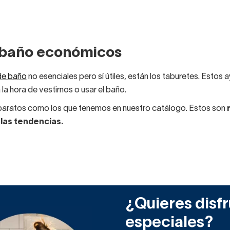
 baño económicos
de baño
no esenciales pero sí útiles, están los taburetes. Estos
la hora de vestirnos o usar el baño.
aratos como los que tenemos en nuestro catálogo. Estos son
r
 las tendencias.
ara baño baratos está el modelo Scala de Viso Bath. Es un acces
riales que se puede escoger en varios colores.
risma. El asiento es tablero de partículas de 16 mm cuadrado y l
o y 35 cm de ancho.
¿Quieres disfr
la son negras pero el asiento está disponible en seis colores di
especiales?
bados de laminados que imitan la madera y, por otro, tres lacad