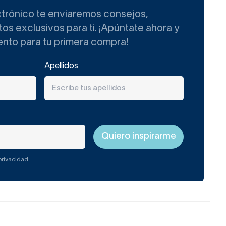
ctrónico te enviaremos consejos,
 compras alguno hoy, se te
s exclusivos para ti. ¡Apúntate ahora y
ento para tu primera compra!
uctos con un precio
Apellidos
 inversiones apenas se
eo y el paso del tiempo.
adero.
 súper contemporáneo, y
 privacidad