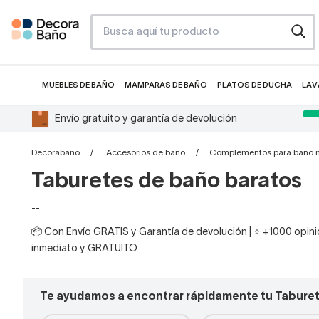
MUEBLES DE BAÑO
MAMPARAS DE BAÑO
PLATOS DE DUCHA
LAV
Envío gratuito y garantía de devolución
Decorabaño
Accesorios de baño
Complementos para baño m
Taburetes de baño baratos
--
📦 Con Envío GRATIS y Garantía de devolución | ⭐ +1000 opinio
inmediato y GRATUITO
Te ayudamos a encontrar rápidamente tu Tabure