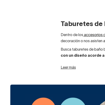
Taburetes de
Dentro de los
accesorios 
decoración o nos asisten a 
Busca taburetes de baño b
con un diseño acorde a
Entre nuestros taburetes p
Leer más
de muebles de baño indust
La estructura es la de un p
negro. Tiene 45 cm de alt
Las patas del taburete Sca
Por un lado tienes tres aca