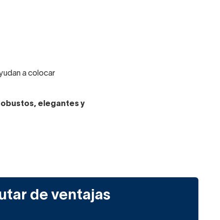
 ayudan a colocar
obustos, elegantes y
orio a juego con su serie
as patas son de metal
utar de ventajas
ferentes.
os mate: blanco, gris o