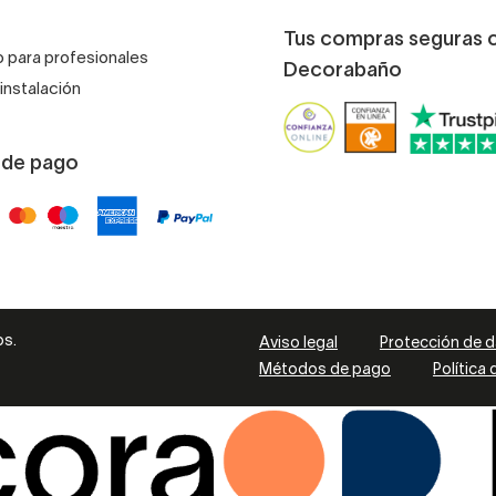
Tus compras seguras 
 para profesionales
Decorabaño
instalación
 de pago
os.
Aviso legal
Protección de 
Métodos de pago
Política