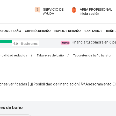
SERVICIO DE
AREA PROFESIONAL
AYUDA
Inicia sesión
ABOS DE BAÑO
GRIFERÍA DE BAÑO
ESPEJOS DE BAÑO
SANITARIOS
BAÑER
Financia tu compra en 3 
ovilidad reducida
Taburetes de baño
Taburetes de baño baratos
nes verificadas | 💰 Posibilidad de financiación | 💡 Asesoramiento 
tes de baño