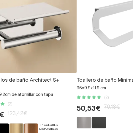
llos de baño Architect S+
Toallero de baño Minima
36x9.9x11.9 cm
9.2cm de atornillar con tapa
(2)
(2)
70,18€
50,53€
123,42€
3€
+ 4 COLORES
DISPONIBLES