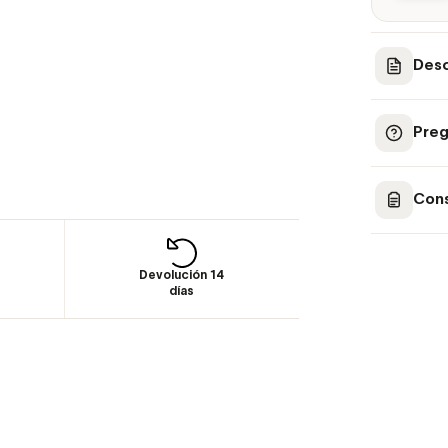
Desc
Preg
Cons
Devolución 14
días