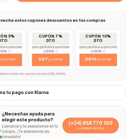
vecha estos cupones descuentos en tus compras
PÓN 5%
CUPÓN 7%
CUPÓN 10%
DTO
DTO
DTO
dos superiores
para pedidos superiores
para pedidos superiores
295€
a 600€
a 950€
(*)
(*)
(*)
5
DB7
DB10
COPIAR
COPIAR
COPIAR
cable en todas las marcas excepto GME, NASHI.
na tu pago con Klarna
¿Necesitas ayuda para
elegir este producto?
(+34) 858 770 100
Llámanos y te asesoramos en tu
LLAMAR AHORA
compra. ¡Te atendemos de
inmediato!