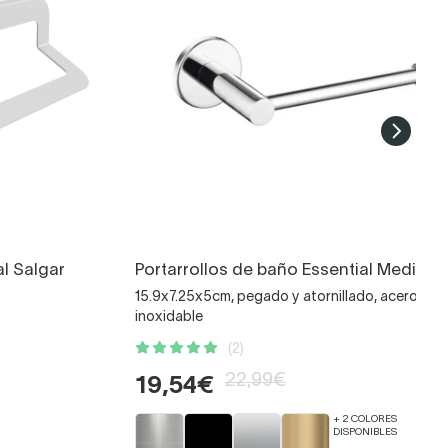
l Salgar
Portarrollos de baño Essential Medime
15.9x7.25x5cm, pegado y atornillado, acero
inoxidable
(2)
22,99€
19,54€
+ 2 COLORES
DISPONIBLES