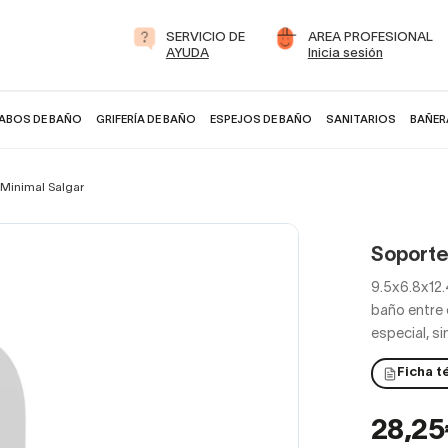
SERVICIO DE
AREA PROFESIONAL
AYUDA
Inicia sesión
ABOS DE BAÑO
GRIFERÍA DE BAÑO
ESPEJOS DE BAÑO
SANITARIOS
BAÑER
 Minimal Salgar
Soporte
9.5x6.8x12.
baño entre 
especial, si
Ficha t
28,2