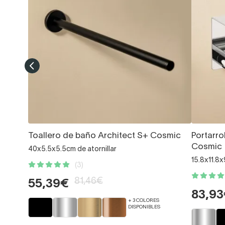
Toallero de baño Architect S+ Cosmic
Portarro
Cosmic
40x5.5x5.5cm de atornillar
15.8x11.8x
(3)
81,46€
55,39€
83,9
+ 3 COLORES
DISPONIBLES