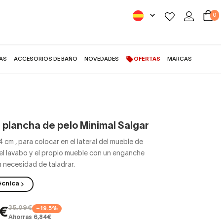
0
AS
ACCESORIOS DE BAÑO
NOVEDADES
OFERTAS
MARCAS
 plancha de pelo Minimal Salgar
4 cm
,
para colocar en el lateral del mueble de
el lavabo y el propio mueble con un enganche
n necesidad de taladrar.
écnica
35,09€
−19.5%
5€
Ahorras 6,84€