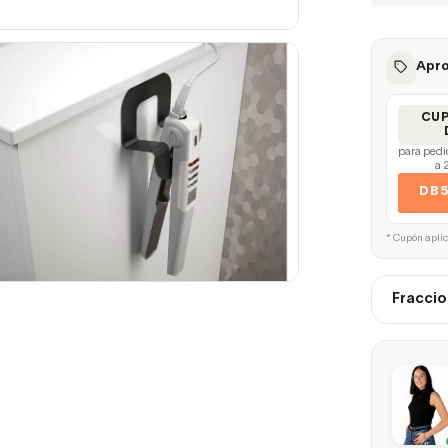
Apro
CU
para pedi
a 
DB
* Cupón apli
Fraccio