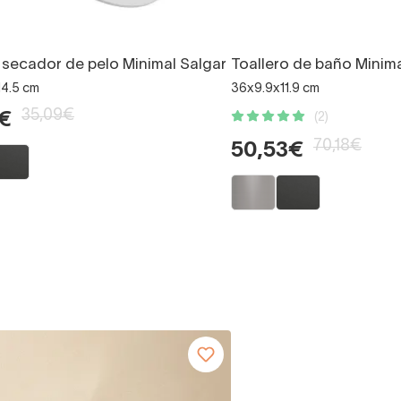
 secador de pelo Minimal Salgar
Toallero de baño Minima
14.5 cm
36x9.9x11.9 cm
35,09€
€
(2)
70,18€
50,53€