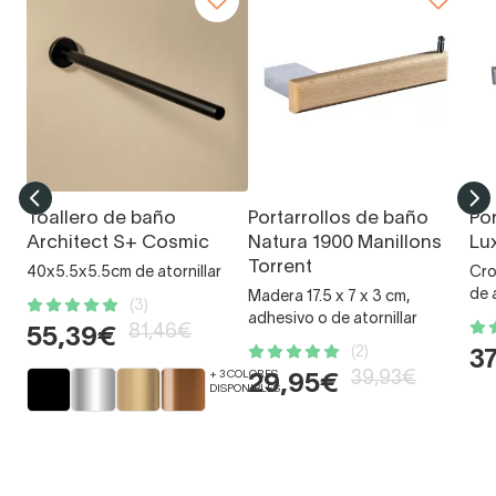
Toallero de baño
Portarrollos de baño
Po
Architect S+ Cosmic
Natura 1900 Manillons
Lu
Torrent
40x5.5x5.5cm de atornillar
Cro
de 
Madera 17.5 x 7 x 3 cm,
(3)
adhesivo o de atornillar
81,46€
55,39€
(2)
3
+ 3 COLORES
39,93€
29,95€
DISPONIBLES