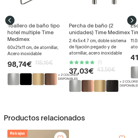
Toallero de baño tipo
Percha de baño (2
Es
hotel multiple Time
unidades) Time Medimex
Ti
Medimex
2.4x5x4.7 cm, doble sistema
11.
de fijación pegado y de
ato
60x21x11 cm, de atornillar,
atornillar, acero inoxidable
Acero inoxidable
4
116,16€
(1)
98,74€
43,56€
37,03€
+ 2 COLORES
DISPONIBLES
+ 2 COLORE
DISPONIBLE
Productos relacionados
Rebajas