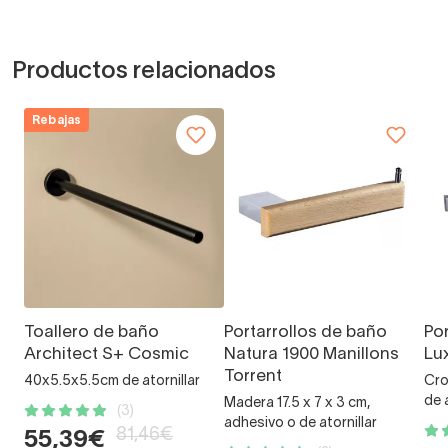
Productos relacionados
Rebajas
Toallero de baño
Portarrollos de baño
Po
Architect S+ Cosmic
Natura 1900 Manillons
Lu
Torrent
40x5.5x5.5cm de atornillar
Cro
de 
Madera 17.5 x 7 x 3 cm,
(3)
adhesivo o de atornillar
81,46€
55,39€