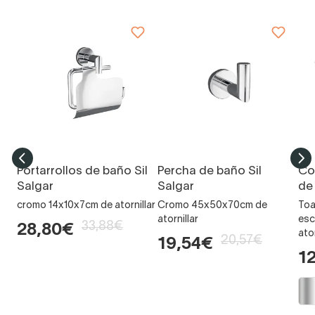
Portarrollos de baño Sil
Percha de baño Sil
Co
Salgar
Salgar
de
cromo 14x10x7cm de atornillar
Cromo 45x50x70cm de
Toa
atornillar
esc
33,88€
28,80€
ator
20,57€
19,54€
1