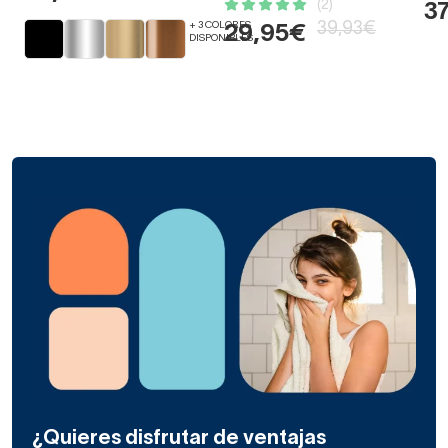
(2)
3
+ 3 COLORES
39,93€
29,95€
DISPONIBLES
¿Quieres disfrutar de ventajas