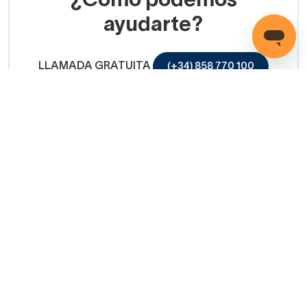
¿Cómo podemos
ayudarte?
LLAMADA GRATUITA
(+34) 858 770 100
Servicio de ayuda
Copyright © 2026 Decorabaño - Todos los derechos
reservados.
Aviso legal
Protección de datos
Política de cookies
Condiciones de venta
Métodos de pago
Política de devolución