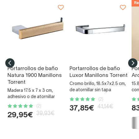
Re
Portarrollos de baño
Portarrollos de baño
Po
Natura 1900 Manillons
Luxor Manillons Torrent
Ar
Torrent
Cromo brillo, 18.5x7x2.5 cm,
15.
de atornillar sin tapa
con
Madera 17.5 x 7 x 3 cm,
adhesivo o de atornillar
(2)
(2)
41,14€
37,85€
8
39,93€
29,95€