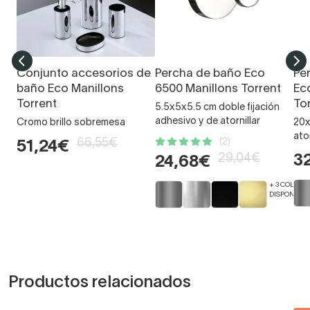
Conjunto accesorios de
Percha de baño Eco
Pe
baño Eco Manillons
6500 Manillons Torrent
Ec
Torrent
To
5.5x5x5.5 cm doble fijación
adhesivo y de atornillar
Cromo brillo sobremesa
20x
ator
66,55€
(2)
51,24€
29,04€
3
24,68€
+ 3 COLORE
DISPONIBLE
Productos relacionados