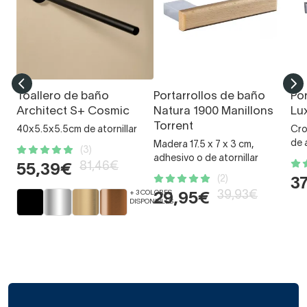
Toallero de baño
Portarrollos de baño
Po
Architect S+ Cosmic
Natura 1900 Manillons
Lu
Torrent
40x5.5x5.5cm de atornillar
Cro
de 
Madera 17.5 x 7 x 3 cm,
(3)
adhesivo o de atornillar
81,46€
55,39€
(2)
3
+ 3 COLORES
39,93€
29,95€
DISPONIBLES