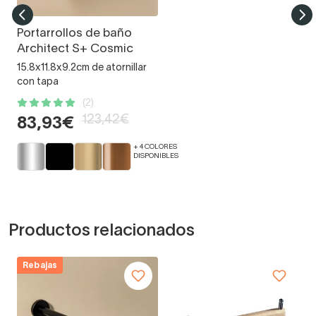
Portarrollos de baño
Architect S+ Cosmic
15.8x11.8x9.2cm de atornillar
con tapa
(2)
123,42€
83,93€
+ 4 COLORES
DISPONIBLES
Productos relacionados
Rebajas