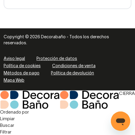
Copyright © 2026 Decorabaño - Todos los derechos
reservados.
Aviso legal
Protección de datos
Política de cookies
Condiciones de venta
Métodos de pago
Política de devolución
Mapa Web
CIERRA
Ordenado por
Limpiar
Buscar
Filtrar