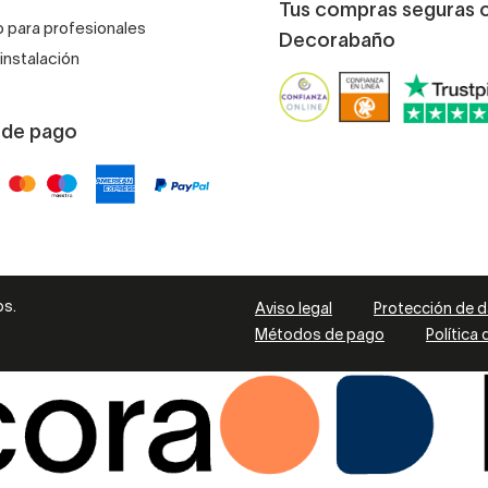
Tus compras seguras 
 para profesionales
Decorabaño
instalación
 de pago
os.
Aviso legal
Protección de 
Métodos de pago
Política