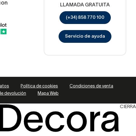
con
LLAMADA GRATUITA
(+34) 858 770 100
Servicio de ayuda
datos
Política de cookies
Condiciones de venta
 de devolución
Mapa Web
CIERRA