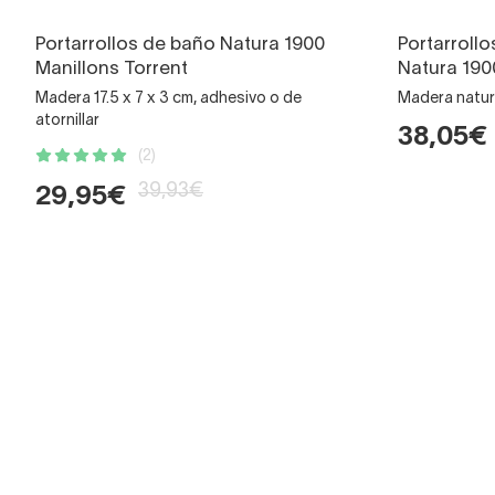
Portarrollos de baño Natura 1900
Portarroll
Manillons Torrent
Natura 190
Madera 17.5 x 7 x 3 cm, adhesivo o de
Madera natura
atornillar
38,05€
(2)
39,93€
29,95€