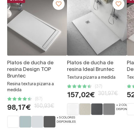
Platos de ducha de
Platos de ducha de
Pl
resina Design TOP
resina Ideal Bruntec
De
Bruntec
Textura pizarra a medida
Tex
Resina textura pizarra a
(37)
medida
301,97€
157,02€
5
(87)
160,93€
+ 2 COLORE
98,17€
DISPONIBLE
+ 5 COLORES
DISPONIBLES