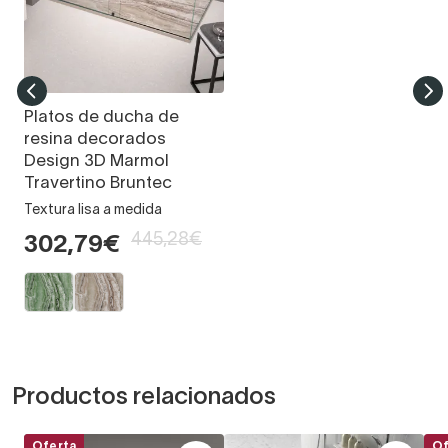
Platos de ducha de
resina decorados
Design 3D Marmol
Travertino Bruntec
Textura lisa a medida
445,28€
302,79€
Productos relacionados
Oferta
Of