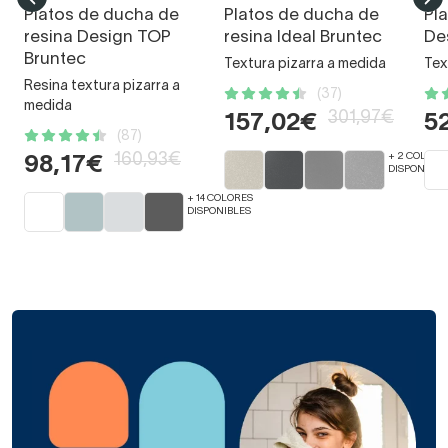
Platos de ducha de
Platos de ducha de
Pl
resina Design TOP
resina Ideal Bruntec
De
Bruntec
Textura pizarra a medida
Tex
Resina textura pizarra a
(37)
medida
301,97€
157,02€
5
(87)
160,93€
+ 2 COLORE
98,17€
DISPONIBLE
+ 14 COLORES
DISPONIBLES