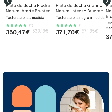
Plato de ducha Piedra
Plato de ducha Granito
Pl
Natural Atarfe Bruntec
Natural Intenso Bruntec
Nat
Br
Textura arena a medida
Textura arena negro a medida
Tex
(2)
(1)
med
539,18€
571,85€
350,47€
371,70€
3