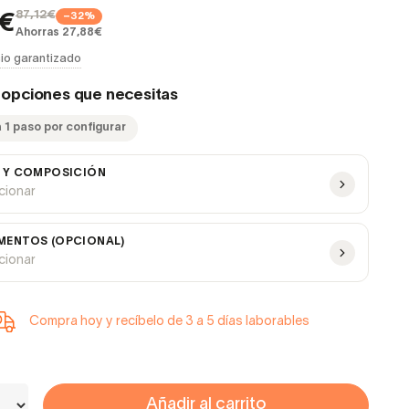
87,12€
−32%
4€
Ahorras 27,88€
io garantizado
s opciones que necesitas
 1 paso por configurar
 Y COMPOSICIÓN
ccionar
ENTOS (OPCIONAL)
ccionar
Compra hoy y recíbelo de 3 a 5 días laborables
Añadir al carrito