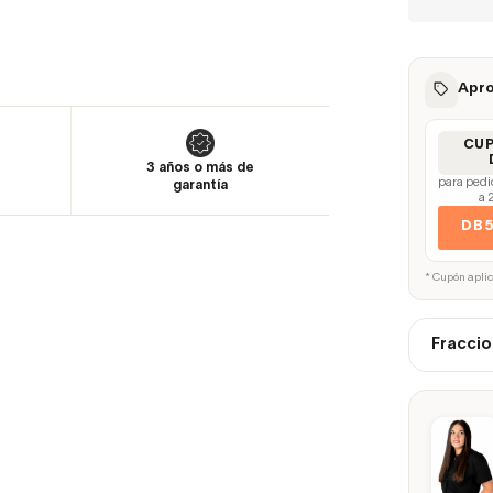
Apro
CU
3 años o más de
para pedi
garantía
a 
DB
* Cupón apli
Fraccio