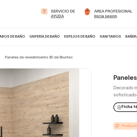
SERVICIO DE
AREA PROFESIONAL
AYUDA
Inicia sesión
ABOS DE BAÑO
GRIFERÍA DE BAÑO
ESPEJOS DE BAÑO
SANITARIOS
BAÑER
Paneles de revestimiento 3D de Bruntec
Paneles
Decorado m
sofisticado
Ficha t
Producimo