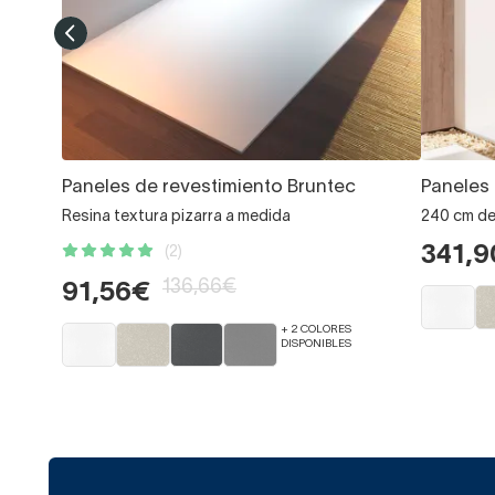
Paneles de revestimiento Bruntec
Paneles 
Resina textura pizarra a medida
240 cm de 
341,
(2)
136,66€
91,56€
+ 2 COLORES
DISPONIBLES