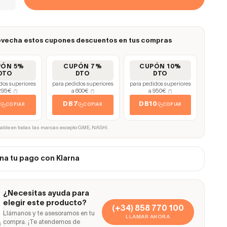
vecha estos cupones descuentos en tus compras
PÓN 5%
CUPÓN 7%
CUPÓN 10%
DTO
DTO
DTO
dos superiores
para pedidos superiores
para pedidos superiores
295€
a 600€
a 950€
(*)
(*)
(*)
5
DB7
DB10
COPIAR
COPIAR
COPIAR
cable en todas las marcas excepto GME, NASHI.
na tu pago con Klarna
¿Necesitas ayuda para
elegir este producto?
(+34) 858 770 100
Llámanos y te asesoramos en tu
LLAMAR AHORA
compra. ¡Te atendemos de