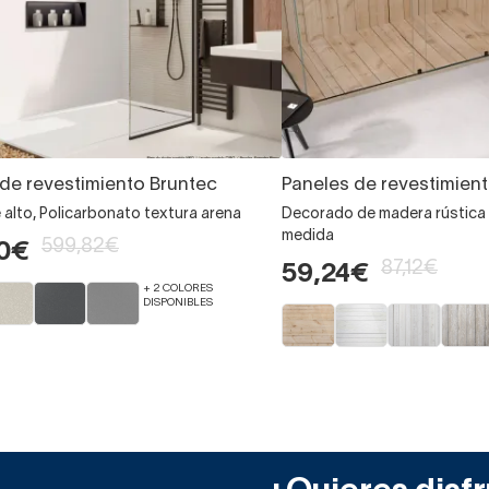
de revestimiento Bruntec
Paneles de revestimien
alto, Policarbonato textura arena
Decorado de madera rústica 
medida
599,82€
90€
87,12€
59,24€
+ 2 COLORES
DISPONIBLES