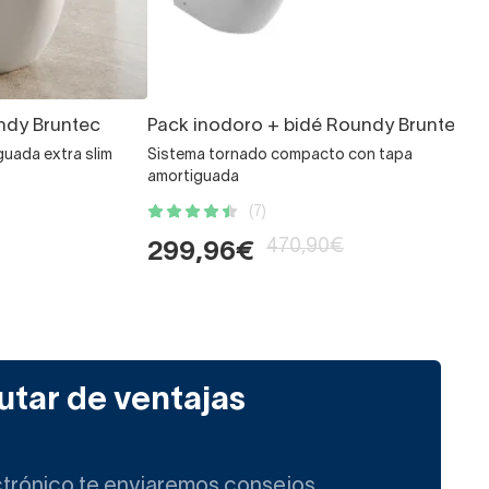
ndy Bruntec
Pack inodoro + bidé Roundy Bruntec
guada extra slim
Sistema tornado compacto con tapa
amortiguada
(7)
470,90€
299,96€
utar de ventajas
ctrónico te enviaremos consejos,