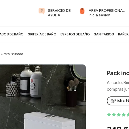
SERVICIO DE
AREA PROFESIONAL
AYUDA
Inicia sesión
ABOS DE BAÑO
GRIFERÍA DE BAÑO
ESPEJOS DE BAÑO
SANITARIOS
BAÑER
 Creta Bruntec
Pack in
Al suelo, R
compras ju
Ficha t