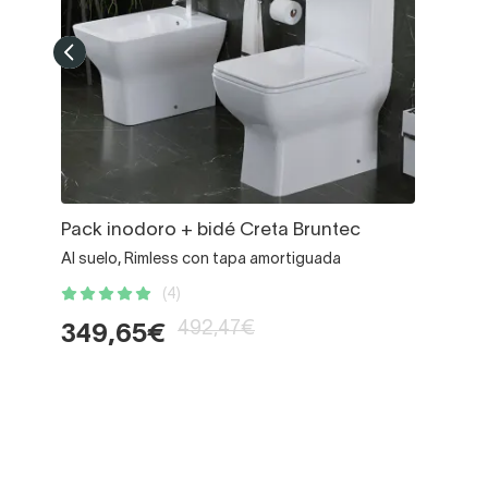
Pack inodoro + bidé Creta Bruntec
Al suelo, Rimless con tapa amortiguada
(4)
492,47€
349,65€