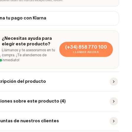
cable en todas las marcas excepto GME, NASHI.
na tu pago con Klarna
¿Necesitas ayuda para
elegir este producto?
(+34) 858 770 100
Llámanos y te asesoramos en tu
LLAMAR AHORA
compra. ¡Te atendemos de
inmediato!
ripción del producto
iones sobre este producto (4)
untas de nuestros clientes