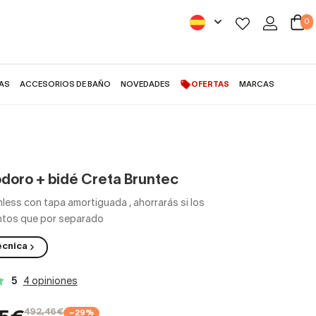
0
AS
ACCESORIOS DE BAÑO
NOVEDADES
OFERTAS
MARCAS
odoro + bidé Creta Bruntec
imless con tapa amortiguada
,
ahorrarás si los
ntos que por separado
écnica
5
4 opiniones
492,46€
−29%