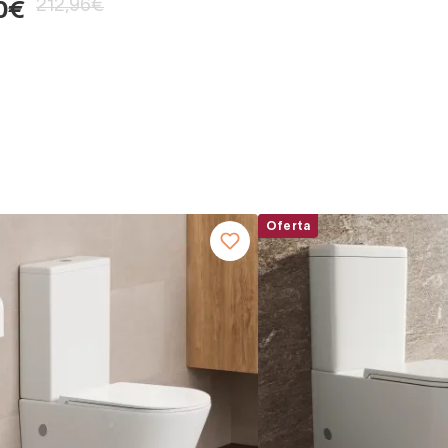
212,96€
0€
Oferta