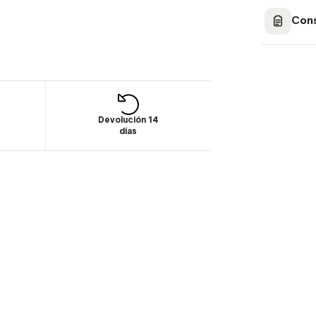
Cons
Devolución 14
días