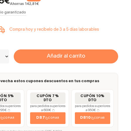
65€
Ahorras 142,81€
io garantizado
Compra hoy y recíbelo de 3 a 5 días laborables
Añadir al carrito
vecha estos cupones descuentos en tus compras
PÓN 5%
CUPÓN 7%
CUPÓN 10%
DTO
DTO
DTO
dos superiores
para pedidos superiores
para pedidos superiores
295€
a 600€
a 950€
(*)
(*)
(*)
5
DB7
DB10
COPIAR
COPIAR
COPIAR