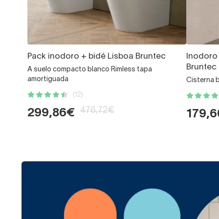
Pack inodoro + bidé Lisboa Bruntec
Inodoro
Bruntec
A suelo compacto blanco Rimless tapa
amortiguada
Cisterna b
(12)
476,72€
299,86€
179,