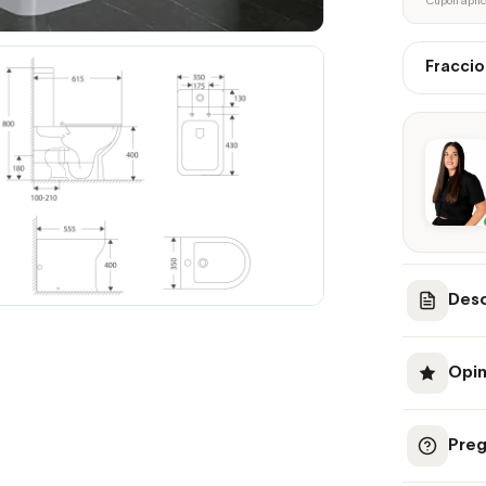
* Cupón apli
Fraccio
Desc
Opin
Preg