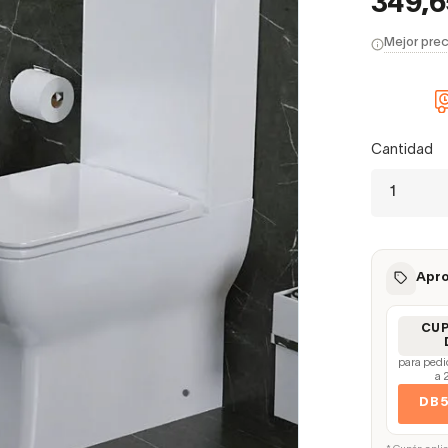
349,
Mejor prec
Cantidad
Apro
CU
para pedi
a 
DB