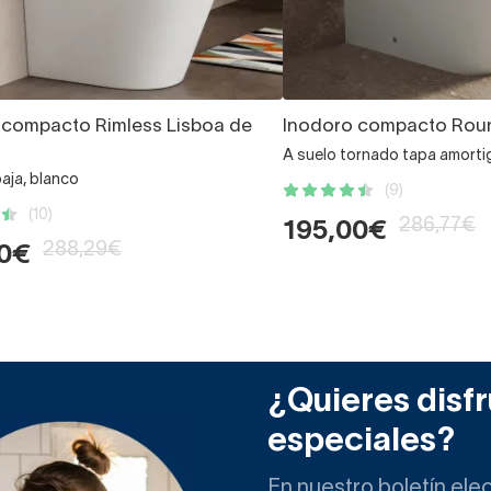
 compacto Rimless Lisboa de
Inodoro compacto Rou
A suelo tornado tapa amorti
aja, blanco
(9)
(10)
286,77€
195,00€
288,29€
60€
¿Quieres disfr
especiales?
En nuestro boletín ele