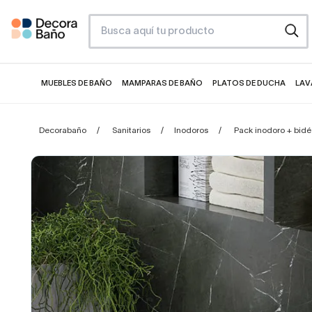
MUEBLES DE BAÑO
MAMPARAS DE BAÑO
PLATOS DE DUCHA
LAV
Decorabaño
Sanitarios
Inodoros
Pack inodoro + bidé