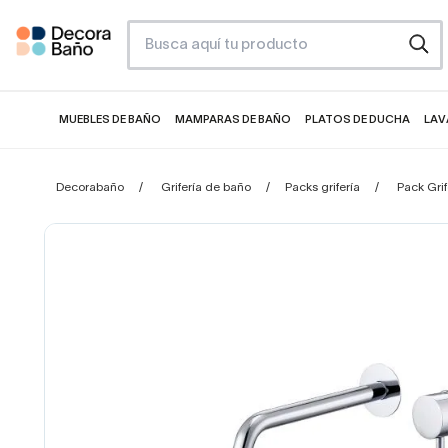
MUEBLES DE BAÑO
MAMPARAS DE BAÑO
PLATOS DE DUCHA
LAV
Decorabaño
Grifería de baño
Packs grifería
Pack Gri