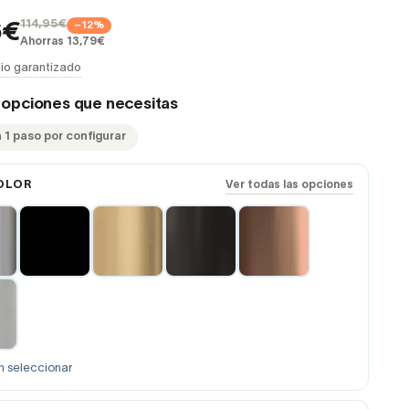
114,95€
−12%
6€
Ahorras 13,79€
io garantizado
s opciones que necesitas
 1 paso por configurar
OLOR
Ver todas las opciones
n seleccionar