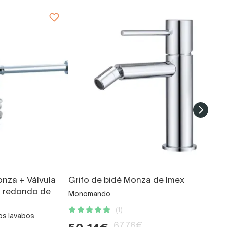
onza + Válvula
Grifo de bidé Monza de Imex
to redondo de
Monomando
(1)
los lavabos
67,76€