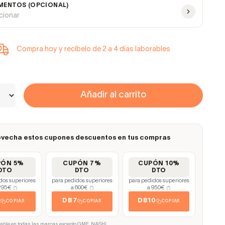
ENTOS (OPCIONAL)
ccionar
Compra hoy y recíbelo de 2 a 4 días laborables
Añadir al carrito
vecha estos cupones descuentos en tus compras
PÓN 5%
CUPÓN 7%
CUPÓN 10%
DTO
DTO
DTO
dos superiores
para pedidos superiores
para pedidos superiores
295€
a 600€
a 950€
(*)
(*)
(*)
5
DB7
DB10
COPIAR
COPIAR
COPIAR
cable en todas las marcas excepto GME, NASHI.