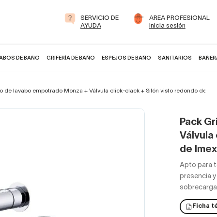
SERVICIO DE
AREA PROFESIONAL
AYUDA
Inicia sesión
ABOS DE BAÑO
GRIFERÍA DE BAÑO
ESPEJOS DE BAÑO
SANITARIOS
BAÑER
fo de lavabo empotrado Monza + Válvula click-clack + Sifón visto redondo de Im
Pack Gr
Válvula 
de Imex
Apto para 
presencia y
sobrecargar
Ficha t