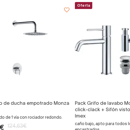
Oferta
o de ducha empotrado Monza
Pack Grifo de lavabo M
click-clack + Sifón vis
Imex
 de 1 vía con rociador redondo.
caño bajo, apto para todos 
124,63€
3€
encastrados