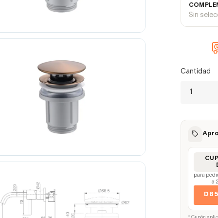
COMPLEM
Sin sele
Cantidad
Apro
CU
para pedi
a 
DB
* Cupón apli