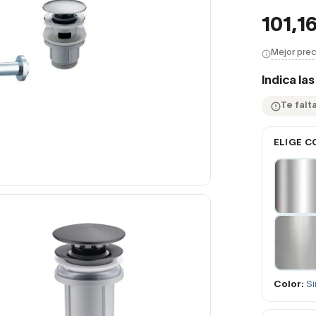
101,1
Mejor prec
Indica la
Te falta
ELIGE C
Color:
Si