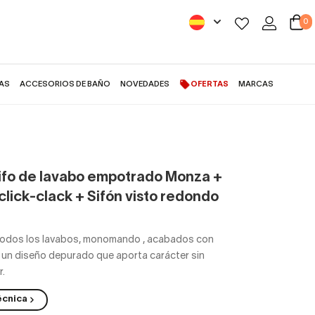
0
AS
ACCESORIOS DE BAÑO
NOVEDADES
OFERTAS
MARCAS
ex
ifo de lavabo empotrado Monza +
click-clack + Sifón visto redondo
todos los lavabos, monomando
,
acabados con
 un diseño depurado que aporta carácter sin
.
écnica