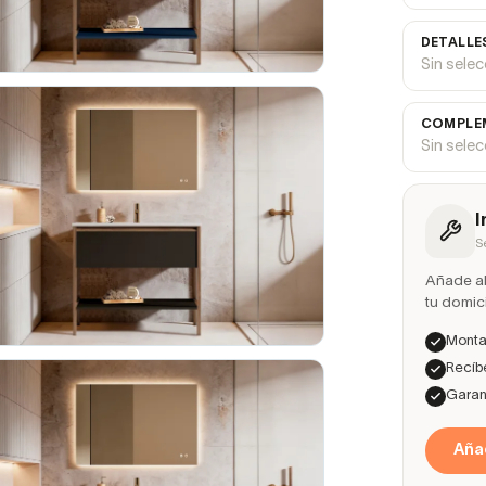
DETALLE
Sin sele
COMPLEM
Sin sele
I
S
Añade ah
tu domici
Montaj
Recíbe
Garant
Añad