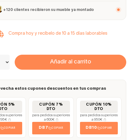
+120 clientes recibieron su mueble ya montado
Compra hoy y recíbelo de 10 a 15 días laborables
Añadir al carrito
vecha estos cupones descuentos en tus compras
PÓN 5%
CUPÓN 7%
CUPÓN 10%
DTO
DTO
DTO
dos superiores
para pedidos superiores
para pedidos superiores
295€
a 600€
a 950€
(*)
(*)
(*)
5
DB7
DB10
COPIAR
COPIAR
COPIAR