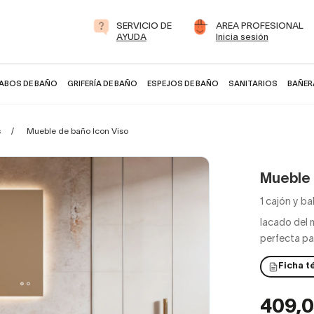
SERVICIO DE
AREA PROFESIONAL
AYUDA
Inicia sesión
ABOS DE BAÑO
GRIFERÍA DE BAÑO
ESPEJOS DE BAÑO
SANITARIOS
BAÑER
s
Mueble de baño Icon Viso
Mueble 
1 cajón y ba
lacado del 
perfecta pa
Ficha t
409,