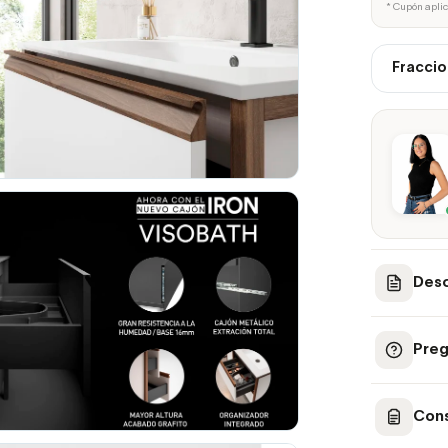
* Cupón apli
Fraccio
Desc
Preg
Cons