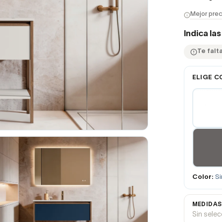
Mejor prec
Indica la
Te falt
ELIGE C
Color:
Si
MEDIDAS
Sin sele