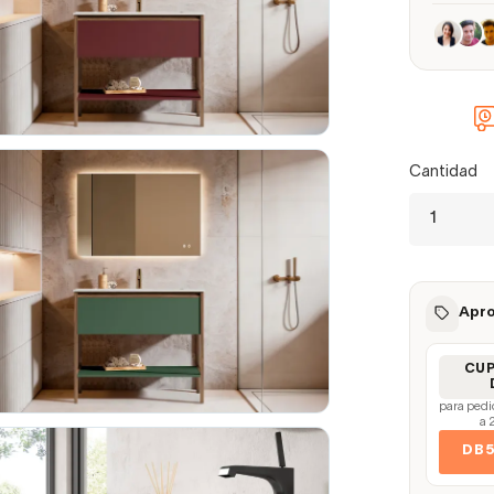
Cantidad
Apro
CU
para pedi
a 
DB