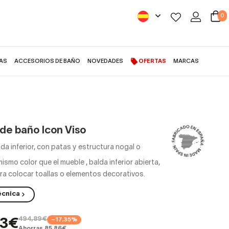
0
AS
ACCESORIOS DE BAÑO
NOVEDADES
OFERTAS
MARCAS
de baño Icon Viso
lda inferior, con patas y estructura nogal o
mismo color que el mueble
,
balda inferior abierta,
ra colocar toallas o elementos decorativos.
écnica
494,89€
−17.35%
03€
Ahorras 85,86€