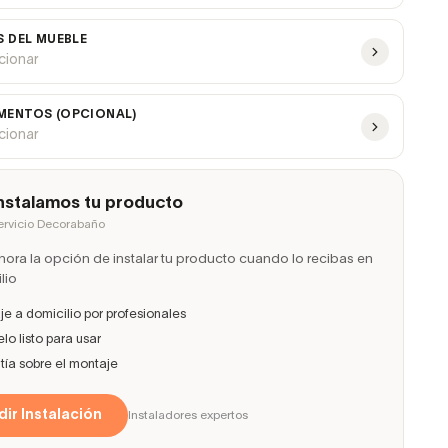
S DEL MUEBLE
ccionar
ENTOS (OPCIONAL)
ccionar
nstalamos tu producto
ervicio Decorabaño
ora la opción de instalar tu producto cuando lo recibas en
lio
e a domicilio por profesionales
lo listo para usar
ía sobre el montaje
ir Instalación
Instaladores expertos