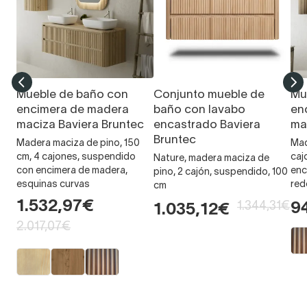
Mueble de baño con
Conjunto mueble de
Mu
encimera de madera
baño con lavabo
en
maciza Baviera Bruntec
encastrado Baviera
ma
Bruntec
Madera maciza de pino, 150
Mad
cm, 4 cajones, suspendido
caj
Nature, madera maciza de
con encimera de madera,
enc
pino, 2 cajón, suspendido, 100
esquinas curvas
re
cm
1.532,97€
1.344,31€
9
1.035,12€
2.017,07€