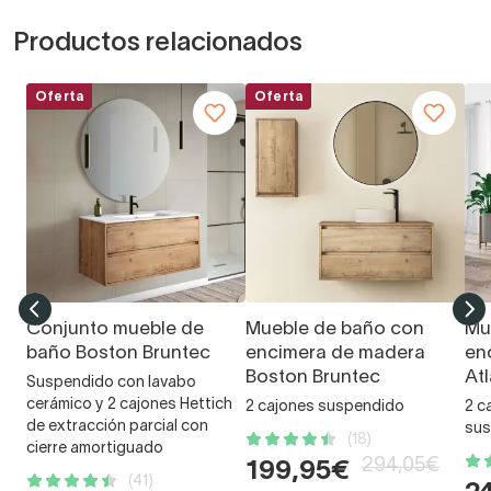
Productos relacionados
Oferta
Oferta
Conjunto mueble de
Mueble de baño con
Mu
baño Boston Bruntec
encimera de madera
en
Boston Bruntec
At
Suspendido con lavabo
cerámico y 2 cajones Hettich
2 cajones suspendido
2 c
de extracción parcial con
sus
(18)
cierre amortiguado
294,05€
199,95€
(41)