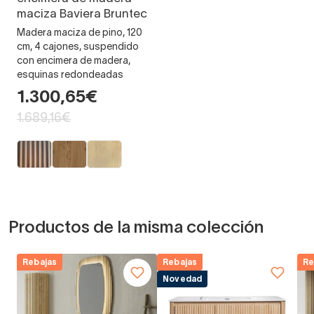
maciza Baviera Bruntec
Madera maciza de pino, 120
cm, 4 cajones, suspendido
con encimera de madera,
esquinas redondeadas
1.300,65€
1.689,16€
Productos de la misma colección
Rebajas
Rebajas
Re
Novedad