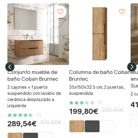
Conjunto mueble de
Columna de baño Coban
Mu
baño Coban Bruntec
Bruntec
en
Su
2 cajones + 1 puerta
35x150x32.5 cm, 2 puertas,
suspendido con lavabo de
suspendida
2 c
cerámica desplazado a
(1)
4
izquierda
290,40€
199,80€
(7)
425,80€
289,54€