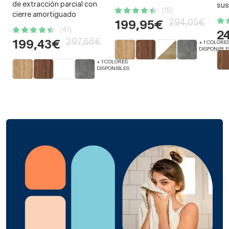
de extracción parcial con
sus
(18)
cierre amortiguado
294,05€
199,95€
(41)
2
297,66€
199,43€
+ 1 COLORE
DISPONIBLE
+ 1 COLORES
DISPONIBLES