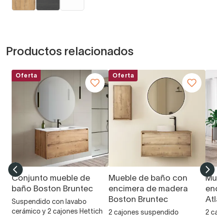
Productos relacionados
Oferta
Oferta
Conjunto mueble de
Mueble de baño con
Mu
baño Boston Bruntec
encimera de madera
en
Boston Bruntec
At
Suspendido con lavabo
cerámico y 2 cajones Hettich
2 cajones suspendido
2 c