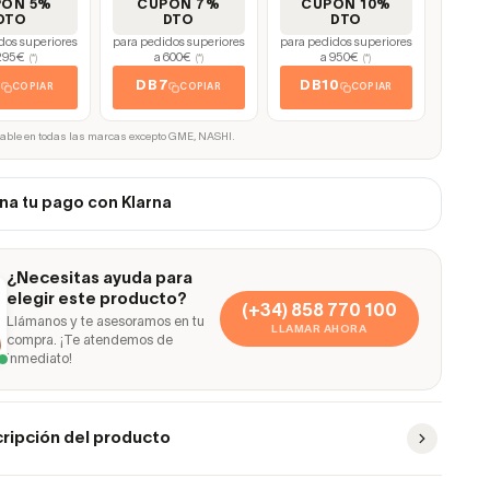
PÓN 5%
CUPÓN 7%
CUPÓN 10%
DTO
DTO
DTO
dos superiores
para pedidos superiores
para pedidos superiores
295€
a 600€
a 950€
(*)
(*)
(*)
5
DB7
DB10
COPIAR
COPIAR
COPIAR
cable en todas las marcas excepto GME, NASHI.
na tu pago con Klarna
¿Necesitas ayuda para
elegir este producto?
(+34) 858 770 100
Llámanos y te asesoramos en tu
LLAMAR AHORA
compra. ¡Te atendemos de
inmediato!
ripción del producto