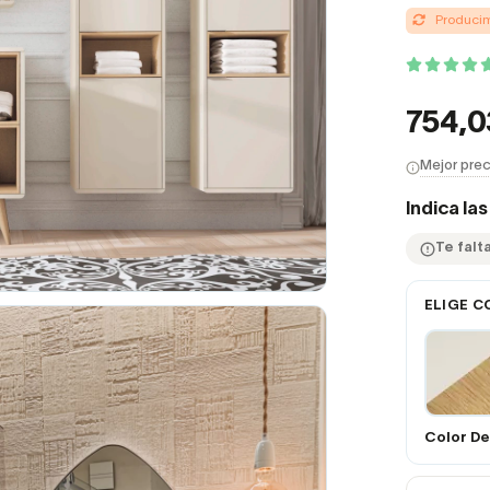
Producimo
754,
Mejor prec
Indica la
Te falt
ELIGE C
Color De