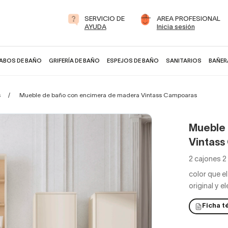
SERVICIO DE
AREA PROFESIONAL
AYUDA
Inicia sesión
ABOS DE BAÑO
GRIFERÍA DE BAÑO
ESPEJOS DE BAÑO
SANITARIOS
BAÑER
s
Mueble de baño con encimera de madera Vintass Campoaras
Mueble 
Vintass
2 cajones 2
color que e
original y 
Ficha t