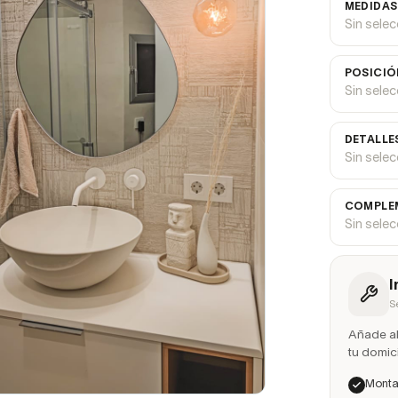
MEDIDAS
Sin sele
POSICIÓ
Sin sele
DETALLE
Sin sele
COMPLEM
Sin sele
I
S
Añade ah
tu domici
Montaj