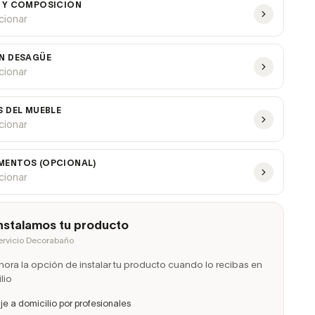
 Y COMPOSICIÓN
ccionar
N DESAGÜE
ccionar
S DEL MUEBLE
ccionar
ENTOS (OPCIONAL)
ccionar
nstalamos tu producto
ervicio Decorabaño
ora la opción de instalar tu producto cuando lo recibas en
lio
e a domicilio por profesionales