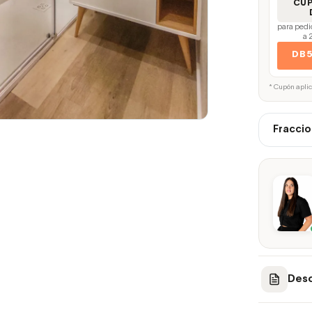
CU
para pedi
a 
DB
* Cupón apli
Fraccio
Desc