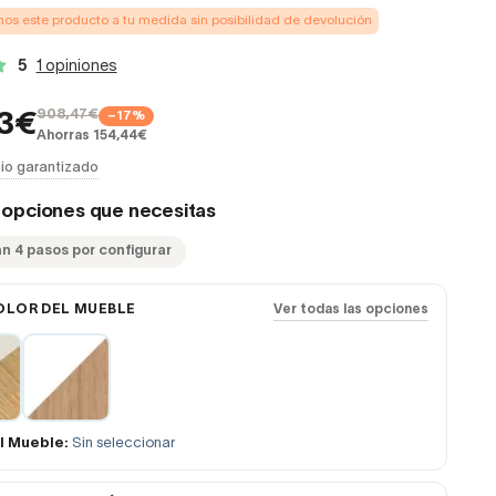
s este producto a tu medida sin posibilidad de devolución
5
1 opiniones
908,47€
−17%
03€
Ahorras 154,44€
io garantizado
s opciones que necesitas
an 4 pasos por configurar
OLOR DEL MUEBLE
Ver todas las opciones
l Mueble:
Sin seleccionar