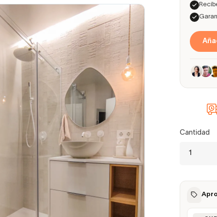
Recíbe
Garant
Añad
Cantidad
Apro