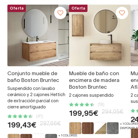
Oferta
Oferta
Conjunto mueble de
Mueble de baño con
Mu
baño Boston Bruntec
encimera de madera
en
Boston Bruntec
At
Suspendido con lavabo
cerámico y 2 cajones Hettich
2 cajones suspendido
2 c
de extracción parcial con
sus
(18)
cierre amortiguado
294,05€
199,95€
(41)
2
297,66€
199,43€
+ 1 COLORE
DISPONIBLE
+ 1 COLORES