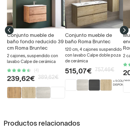
Conjunto mueble de
Conjunto mueble de
Mu
baño fondo reducido 39
baño Roma Bruntec
en
cm Roma Bruntec
Ro
120 cm, 4 cajones suspendido
con lavabo Calpe doble poza
2 cajones, suspendido con
2 c
de cerámica
lavabo Calpe de cerámica
757,46€
515,07€
(4)
2
389,62€
239,62€
+ 5 COLORE
DISPONIBLE
Productos relacionados