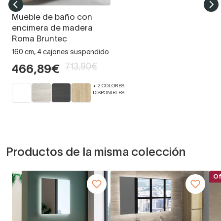
Mueble de baño con
encimera de madera
Roma Bruntec
160 cm, 4 cajones suspendido
713,90€
466,89€
+ 2 COLORES
DISPONIBLES
Productos de la misma colección
Of