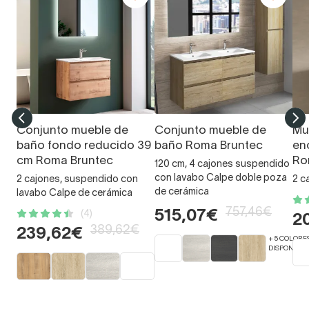
Conjunto mueble de
Conjunto mueble de
Mu
baño fondo reducido 39
baño Roma Bruntec
en
cm Roma Bruntec
Ro
120 cm, 4 cajones suspendido
con lavabo Calpe doble poza
2 cajones, suspendido con
2 c
de cerámica
lavabo Calpe de cerámica
757,46€
515,07€
(4)
2
389,62€
239,62€
+ 5 COLORE
DISPONIBLE