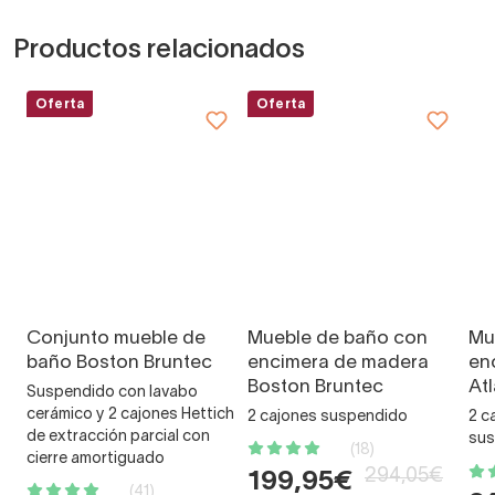
Productos relacionados
Oferta
Oferta
Conjunto mueble de
Mueble de baño con
Mu
baño Boston Bruntec
encimera de madera
en
Boston Bruntec
At
Suspendido con lavabo
cerámico y 2 cajones Hettich
2 cajones suspendido
2 c
de extracción parcial con
sus
(18)
cierre amortiguado
294,05€
199,95€
(41)