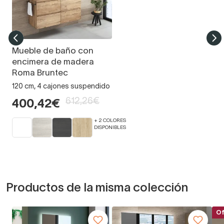
Mueble de baño con
encimera de madera
Roma Bruntec
120 cm, 4 cajones suspendido
612,26€
400,42€
+ 2 COLORES
DISPONIBLES
Productos de la misma colección
Of