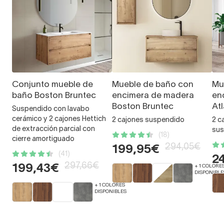
Conjunto mueble de
Mueble de baño con
Mu
baño Boston Bruntec
encimera de madera
en
Boston Bruntec
At
Suspendido con lavabo
cerámico y 2 cajones Hettich
2 cajones suspendido
2 c
de extracción parcial con
sus
(18)
cierre amortiguado
294,05€
199,95€
(41)
2
297,66€
199,43€
+ 1 COLORE
DISPONIBLE
+ 1 COLORES
DISPONIBLES