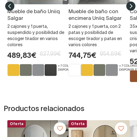
Mueble de baño Uniiq
Mueble de baño con
Co
Salgar
encimera Uniiq Salgar
Sa
2 cajones y 1 puerta,
2 cajones y 1 puerta, con 2
35x
suspendido y posibilidad de
patas y posibilidad de
sus
escoger tirador en varios
escoger tirador y patas en
cri
colores
varios colores
pos
var
627,99€
954,69€
489,83€
744,75€
5
+ 7 COLORES
+ 7 COLORE
DISPONIBLES
DISPONIBLE
Productos relacionados
Oferta
Oferta