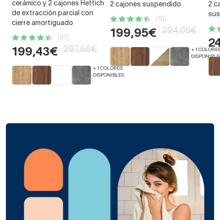
cerámico y 2 cajones Hettich
2 cajones suspendido
2 c
de extracción parcial con
sus
(18)
cierre amortiguado
294,05€
199,95€
(41)
2
297,66€
199,43€
+ 1 COLORE
DISPONIBLE
+ 1 COLORES
DISPONIBLES