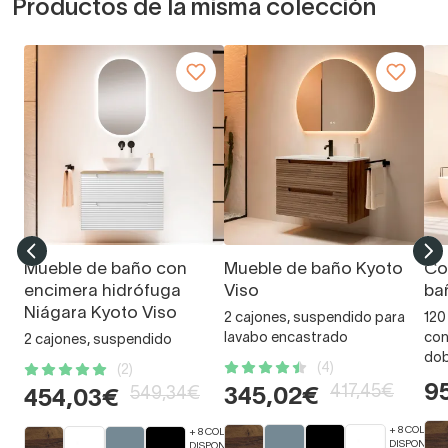
Productos de la misma colección
Mueble de baño con
Mueble de baño Kyoto
Co
encimera hidrófuga
Viso
ba
Niágara Kyoto Viso
2 cajones, suspendido para
120
lavabo encastrado
con
2 cajones, suspendido
dob
(4)
(2)
9
417,45€
549,34€
345,02€
454,03€
+ 8 COLORE
+ 8 COLORES
DISPONIBLE
DISPONIBLES