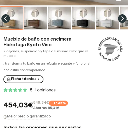
Mueble de baño con encimera
Hidrófuga Kyoto Viso
2 cajones, suspendido y tapa del mismo color que el
mueble
,
transforma tu baño en un refugio elegante y funcional
con estilo contemporáneo.
Ficha técnica
5
1 opiniones
549,34€
−17.35%
454,03€
Ahorras 95,31€
Mejor precio garantizado
Indica las opciones que necesitas