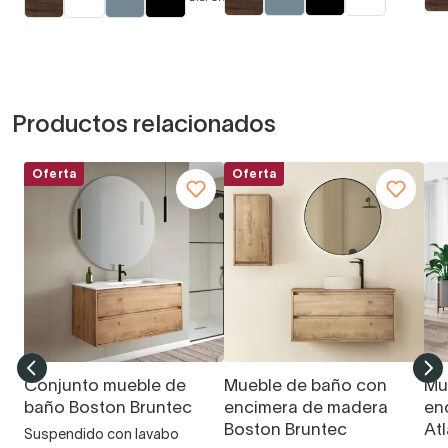
Productos relacionados
Oferta
Oferta
Conjunto mueble de
Mueble de baño con
Mu
baño Boston Bruntec
encimera de madera
en
Boston Bruntec
At
Suspendido con lavabo