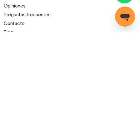
Opiniones
Preguntas frecuentes
Contacto
Blog
Decorabaño para profesionales
Servicio de instalación
Métodos de pago
Mis pedidos
Iniciar sesión
Registro
Carrito