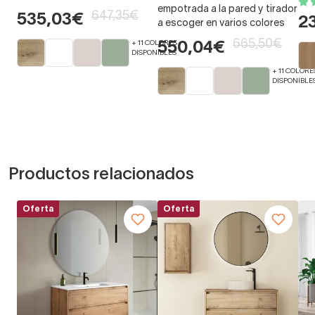
empotrada a la pared y tirador
647,35€
535,03€
2
a escoger en varios colores
665,50€
+ 11 COLORES
550,04€
DISPONIBLES
+ 11 COLORE
DISPONIBLE
Productos relacionados
Oferta
Oferta