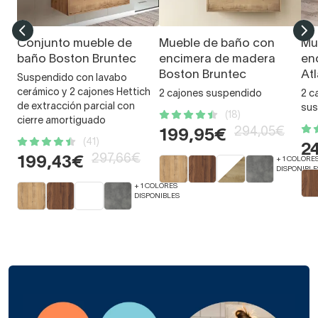
Conjunto mueble de
Mueble de baño con
Mu
baño Boston Bruntec
encimera de madera
en
Boston Bruntec
At
Suspendido con lavabo
cerámico y 2 cajones Hettich
2 cajones suspendido
2 c
de extracción parcial con
sus
(18)
cierre amortiguado
294,05€
199,95€
(41)
2
297,66€
199,43€
+ 1 COLORE
DISPONIBLE
+ 1 COLORES
DISPONIBLES