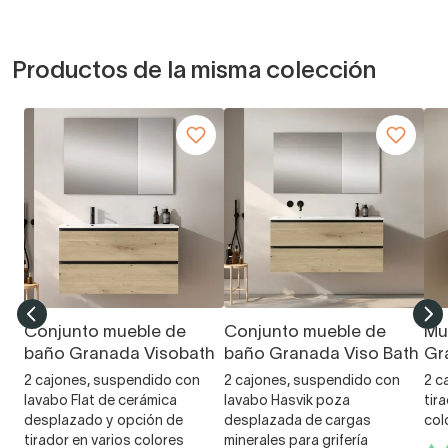
Productos de la misma colección
Conjunto mueble de
Conjunto mueble de
Mu
baño Granada Visobath
baño Granada Viso Bath
Gr
2 cajones, suspendido con
2 cajones, suspendido con
2 c
lavabo Flat de cerámica
lavabo Hasvik poza
tir
desplazado y opción de
desplazada de cargas
col
tirador en varios colores
minerales para grifería