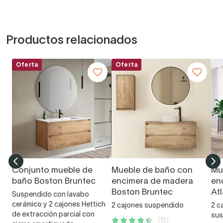
Productos relacionados
Oferta
Oferta
Conjunto mueble de
Mueble de baño con
Mu
baño Boston Bruntec
encimera de madera
en
Boston Bruntec
At
Suspendido con lavabo
cerámico y 2 cajones Hettich
2 cajones suspendido
2 c
de extracción parcial con
sus
(18)