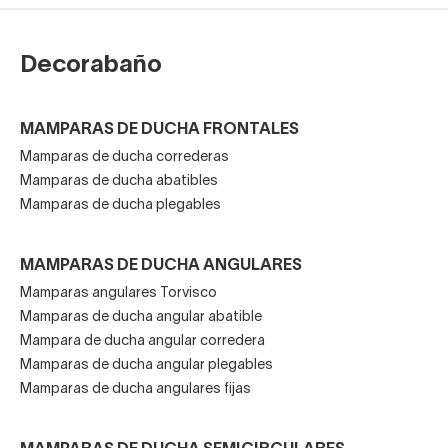
Con una mampara de ducha angular abatible no solo
Decorabaño
ganarás en funcionalidad, también en
estética y
confort
. Además, cuentas con nuestro asesoramiento
experto, envío gratuito, garantía de devolución y
MAMPARAS DE DUCHA FRONTALES
posibilidad de financiación.
Mamparas de ducha correderas
Explora ahora nuestra gama de mamparas abatibles
Mamparas de ducha abatibles
angulares y elige la que mejor se adapte a ti.
Tu baño, tu
Mamparas de ducha plegables
estilo, nuestra especialidad.
MAMPARAS DE DUCHA ANGULARES
Mamparas angulares Torvisco
Mamparas de ducha angular abatible
Mampara de ducha angular corredera
Mamparas de ducha angular plegables
Mamparas de ducha angulares fijas