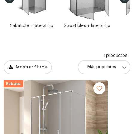
1 abatible + lateral fijo
2 abatibles + lateral fijo
2
1 productos
Mostrar filtros
Rebajas