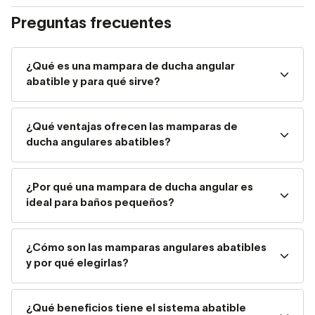
movilidad reducida, las mamparas de ducha angulares
Preguntas frecuentes
abatibles son
altamente funcionales y prácticas.
Una mampara de ducha en esquina será perfecta en baños
¿Qué es una mampara de ducha angular
pequeños o espacios ajustados. Hay muchas
abatible y para qué sirve?
composiciones, con mayor o menor número de hojas,
partes fijas y móviles.
¡Encuentra la mejor para tu
baño!
¿Qué ventajas ofrecen las mamparas de
ducha angulares abatibles?
¿Qué es una mampara angular
abatible y por qué elegirla?
¿Por qué una mampara de ducha angular es
ideal para baños pequeños?
Las mamparas angulares abatibles están formadas
por
hojas móviles que giran sobre bisagras y
¿Cómo son las mamparas angulares abatibles
pueden combinarse con paneles fijos, creando
y por qué elegirlas?
configuraciones versátiles
. Son perfectas para platos
de ducha cuadrados o rectangulares colocados en
¿Qué beneficios tiene el sistema abatible
esquina, una solución cada vez más común en reformas