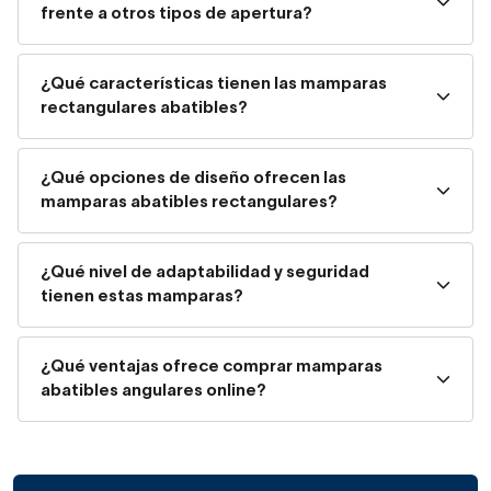
frente a otros tipos de apertura?
modernas.
A diferencia de las correderas o plegables, el sistema
¿Qué características tienen las mamparas
abatible elimina los carriles inferiores, lo que se traduce en
rectangulares abatibles?
mayor higiene, facilidad de limpieza y
una estética
mucho más ligera y elegante
. Además, muchas de
nuestras mamparas cuentan con vidrio templado de alta
¿Qué opciones de diseño ofrecen las
mamparas abatibles rectangulares?
resistencia, tratamiento antical y estructura de acero
inoxidable, como las
colecciones
Anthe
,
Carina
,
Torne
o
Olimpia
, que puedes
¿Qué nivel de adaptabilidad y seguridad
encontrar en nuestro catálogo.
tienen estas mamparas?
Mamparas rectangulares con
¿Qué ventajas ofrece comprar mamparas
puerta abatible: diseño que se
abatibles angulares online?
adapta a ti
Cuando el plato de ducha tiene una forma más alargada,