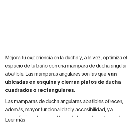
Mejora tu experiencia en la ducha y, a la vez, optimiza el
espacio de tu baño con una mampara de ducha angular
abatible. Las mamparas angulares son las que
van
ubicadas en esquina y cierran platos de ducha
cuadrados o rectangulares.
Las mamparas de ducha angulares abatibles ofrecen,
además, mayor funcionalidad y accesibilidad, ya
que
eliminan los resaltos a la hora de entrar a la
Leer más
ducha
. No tienes perfiles ni carriles inferiores que puedan
provocar tropiezos. Para personas mayores o con