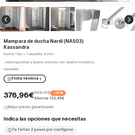
Mampara de ducha Nardi (NA503)
Kassandra
frontal 1 fijo + 1 abatible, 6 mm
,
estanqueidad y buena entrada con diseño moderno,
revesible
Ficha técnica
509,41€
−26%
376,96€
Ahorras 132,45€
Mejor precio garantizado
Indica las opciones que necesitas
Te faltan 2 pasos por configurar