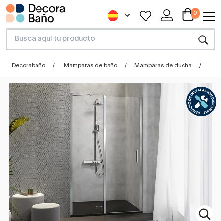
0
Decorabaño
Mamparas de baño
Mamparas de ducha
Mamp