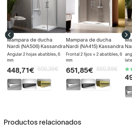
Mampara de ducha
Mampara de ducha
Ma
Nardi (NA506) Kassandra
Nardi (NA415) Kassandra
Na
Angular 2 hojas abatibles, 6
Frontal 2 fijos + 2 abatibles, 6
angu
mm
mm
late
606,36€
880,88€
448,71€
651,85€
4
Productos relacionados