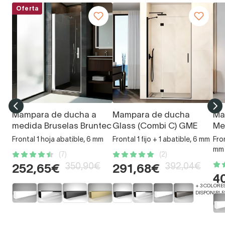
Oferta
Mampara de ducha a
Mampara de ducha
Ma
medida Bruselas Bruntec
Glass (Combi C) GME
Me
Frontal 1 hoja abatible, 6 mm
Frontal 1 fijo + 1 abatible, 6 mm
Fro
mm
(7)
(2)
350,90€
392,04€
252,65€
291,68€
4
+ 3 COLORE
DISPONIBLE