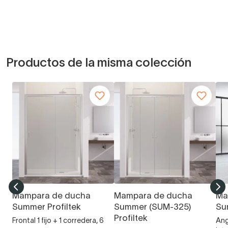
Productos de la misma colección
Mampara de ducha
Mampara de ducha
Ma
Summer Profiltek
Summer (SUM-325)
Su
Profiltek
Frontal 1 fijo + 1 corredera, 6
Ang