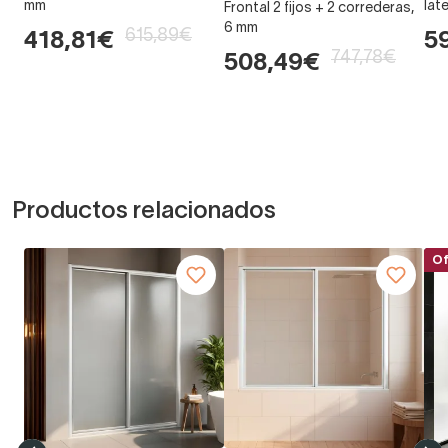
mm
late
Frontal 2 fijos + 2 correderas,
6 mm
615,89€
418,81€
5
747,78€
508,49€
Productos relacionados
Of