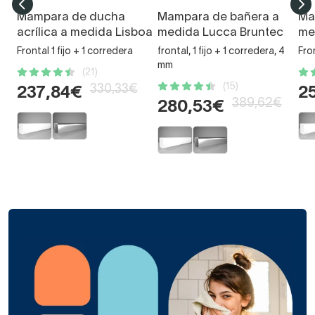
Mampara de ducha
Mampara de bañera a
Ma
acrílica a medida Lisboa
medida Lucca Bruntec
me
Frontal 1 fijo + 1 corredera
frontal, 1 fijo + 1 corredera, 4
Fro
mm
(21)
(15)
330,33€
237,84€
2
389,62€
280,53€