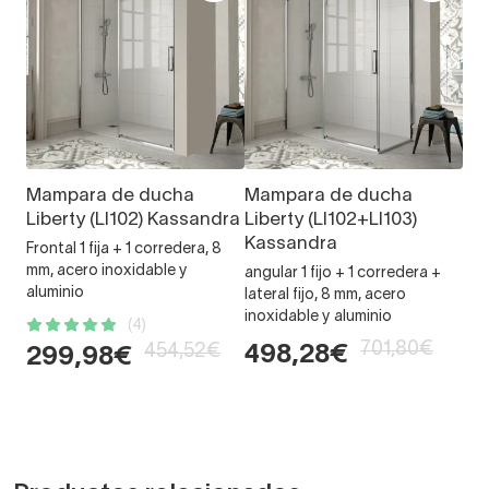
Mampara de ducha
Mampara de ducha
Liberty (LI102) Kassandra
Liberty (LI102+LI103)
Kassandra
Frontal 1 fija + 1 corredera, 8
mm, acero inoxidable y
angular 1 fijo + 1 corredera +
aluminio
lateral fijo, 8 mm, acero
inoxidable y aluminio
(4)
701,80€
454,52€
498,28€
299,98€