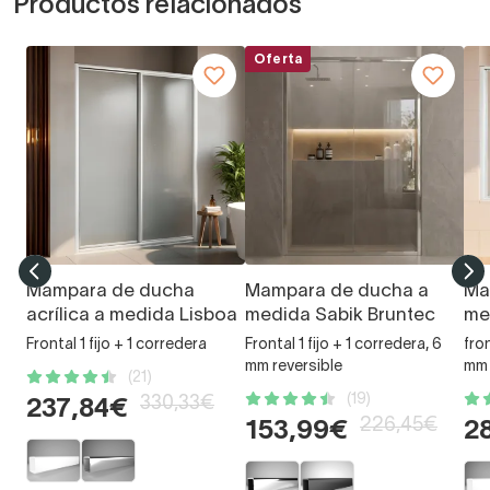
Productos relacionados
Oferta
Mampara de ducha
Mampara de ducha a
Ma
acrílica a medida Lisboa
medida Sabik Bruntec
me
Frontal 1 fijo + 1 corredera
Frontal 1 fijo + 1 corredera, 6
fron
mm reversible
mm
(21)
(19)
330,33€
237,84€
226,45€
153,99€
2