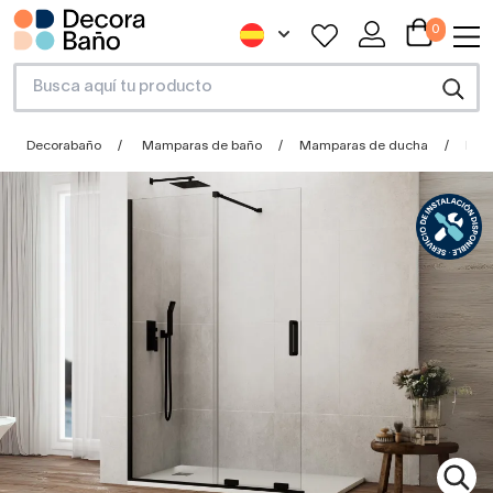
0
Decorabaño
Mamparas de baño
Mamparas de ducha
Mamp