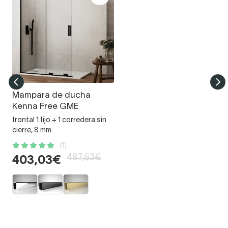
Mampara de ducha
Kenna Free GME
frontal 1 fijo + 1 corredera sin
cierre, 8 mm
(1)
487,63€
403,03€