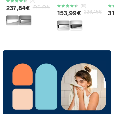
(21)
(19)
330,33€
237,84€
226,45€
153,99€
3