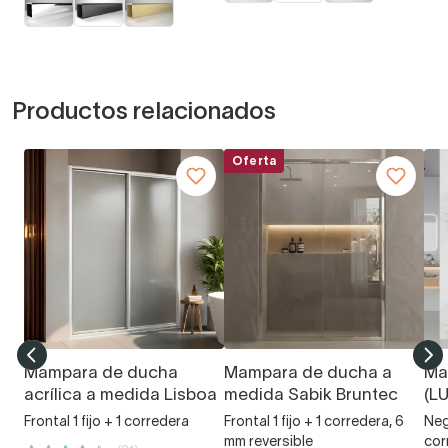
Productos relacionados
Oferta
Mampara de ducha
Mampara de ducha a
Ma
acrílica a medida Lisboa
medida Sabik Bruntec
(L
Frontal 1 fijo + 1 corredera
Frontal 1 fijo + 1 corredera, 6
Negr
mm reversible
cor