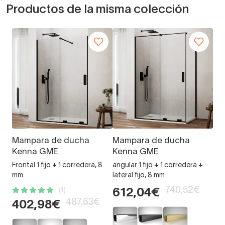
Productos de la misma colección
Mampara de ducha
Mampara de ducha
Kenna GME
Kenna GME
Frontal 1 fijo + 1 corredera, 8
angular 1 fijo + 1 corredera +
mm
lateral fijo, 8 mm
740,52€
(1)
612,04€
487,63€
402,98€