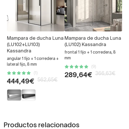
Mampara de ducha Luna
Mampara de ducha Luna
(LU102+LU103)
(LU102) Kassandra
Kassandra
frontal 1 fijo + 1 corredera, 8
mm
angular 1 fijo + 1 corredera +
lateral fijo, 8 mm
(9)
(1)
366,63€
289,64€
562,65€
444,49€
Productos relacionados