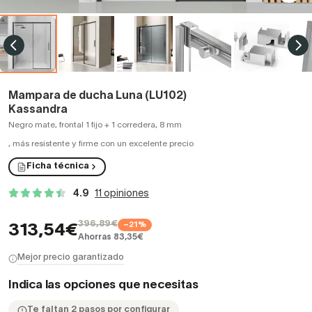
Mampara de ducha Luna (LU102)
Kassandra
Negro mate, frontal 1 fijo + 1 corredera, 8 mm
,
más resistente y firme con un excelente precio
Ficha técnica
4.9
11 opiniones
396,89€
−21%
313,54€
Ahorras 83,35€
Mejor precio garantizado
Indica las opciones que necesitas
Te faltan 2 pasos por configurar