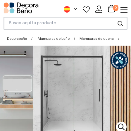
0
Decorabaño
Mamparas de baño
Mamparas de ducha
Mamp