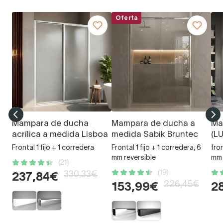
Oferta
Mampara de ducha
Mampara de ducha a
Ma
acrílica a medida Lisboa
medida Sabik Bruntec
(L
Frontal 1 fijo + 1 corredera
Frontal 1 fijo + 1 corredera, 6
fron
mm reversible
mm
(21)
(19)
330,33€
237,84€
226,45€
153,99€
2