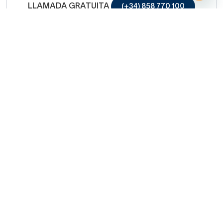
LLAMADA GRATUITA
(+34) 858 770 100
Servicio de ayuda
Copyright © 2026 Decorabaño - Todos los derechos
reservados.
Aviso legal
Protección de datos
Política de cookies
Condiciones de venta
Métodos de pago
Política de devolución
Mapa Web
CIERRA