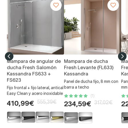
Mampara de angular de
Mampara de ducha
Ma
ducha Fresh Salomón
Fresh Levante (FL633)
Fr
Kassandra FS633 +
Kassandra
Ka
FS623
Panel de ducha fijo, 8 mm con
Pan
barra a techo
mm
Fijo frontal + fijo lateral, antical
Easy Clean y acero inoxidable
(1)
555,39€
317,02€
410,99€
234,59€
2