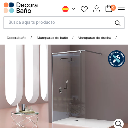
0
Decorabaño
Mamparas de baño
Mamparas de ducha
Mamp