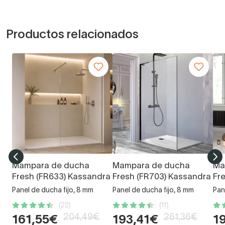
Productos relacionados
Mampara de ducha
Mampara de ducha
Ma
Fresh (FR633) Kassandra
Fresh (FR703) Kassandra
Fr
Panel de ducha fijo, 8 mm
Panel de ducha fijo, 8 mm
Pan
(22)
(11)
204,49€
261,36€
161,55€
193,41€
1