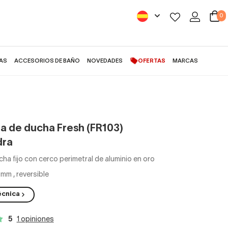
0
AS
ACCESORIOS DE BAÑO
NOVEDADES
OFERTAS
MARCAS
e ducha Fresh (FR103) Kassandra
 de ducha Fresh (FR103)
dra
cha fijo con cerco perimetral de aluminio en oro
8 mm
,
reversible
écnica
5
1 opiniones