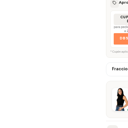
Apro
CU
para pedi
a 
DB
* Cupón apli
Fraccio