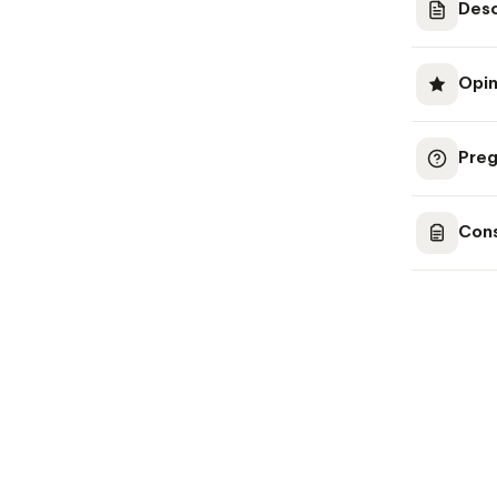
Desc
Opin
Preg
Cons