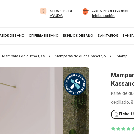
SERVICIO DE
AREA PROFESIONAL
AYUDA
Inicia sesión
ABOS DE BAÑO
GRIFERÍA DE BAÑO
ESPEJOS DE BAÑO
SANITARIOS
BAÑER
Mamparas de ducha fijas
Mamparas de ducha panel fijo
Mampara d
Mampara
Kassan
Panel de du
cepillado, 
Ficha t