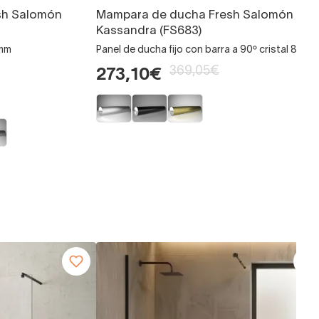
sh Salomón
Mampara de ducha Fresh Salomón
Kassandra (FS683)
 mm
Panel de ducha fijo con barra a 90º cristal 8 mm
369,05€
273,10€