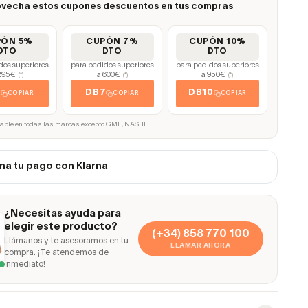
vecha estos cupones descuentos en tus compras
PÓN 5%
CUPÓN 7%
CUPÓN 10%
DTO
DTO
DTO
dos superiores
para pedidos superiores
para pedidos superiores
295€
a 600€
a 950€
(*)
(*)
(*)
5
DB7
DB10
COPIAR
COPIAR
COPIAR
cable en todas las marcas excepto GME, NASHI.
na tu pago con Klarna
¿Necesitas ayuda para
elegir este producto?
(+34) 858 770 100
Llámanos y te asesoramos en tu
LLAMAR AHORA
compra. ¡Te atendemos de
inmediato!