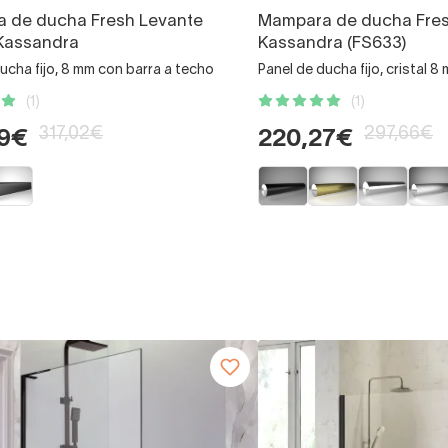
 de ducha Fresh Levante
Mampara de ducha Fre
 Kassandra
Kassandra (FS633)
ucha fijo, 8 mm con barra a techo
Panel de ducha fijo, cristal 8
(1)
(1)
317,02€
297,66€
59€
220,27€