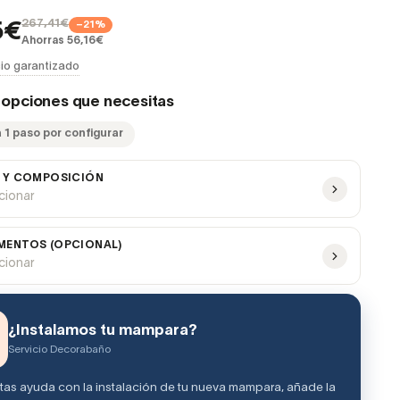
267,41€
−21%
5€
Ahorras 56,16€
io garantizado
s opciones que necesitas
 1 paso por configurar
 Y COMPOSICIÓN
ccionar
ENTOS (OPCIONAL)
ccionar
¿Instalamos tu mampara?
Servicio Decorabaño
itas ayuda con la instalación de tu nueva mampara, añade la