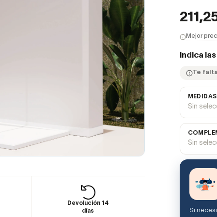
211,2
Mejor prec
Indica la
Te falta
MEDIDAS
Sin sele
COMPLEM
Sin sele
Devolución 14
Si neces
días