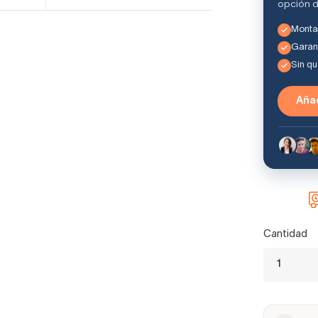
opción d
Montaj
Garant
Sin q
Añad
Cantidad