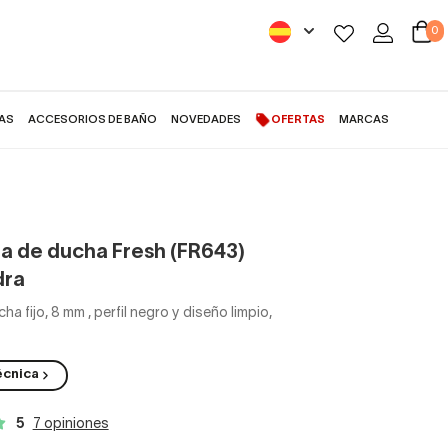
0
AS
ACCESORIOS DE BAÑO
NOVEDADES
OFERTAS
MARCAS
e ducha Fresh (FR643) Kassandra
 de ducha Fresh (FR643)
dra
cha fijo, 8 mm
,
perfil negro y diseño limpio,
écnica
5
7 opiniones