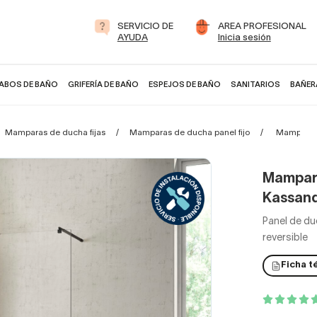
SERVICIO DE
AREA PROFESIONAL
AYUDA
Inicia sesión
ABOS DE BAÑO
GRIFERÍA DE BAÑO
ESPEJOS DE BAÑO
SANITARIOS
BAÑER
Mamparas de ducha fijas
Mamparas de ducha panel fijo
Mampara d
Mampara
Kassan
Panel de du
reversible
Ficha t