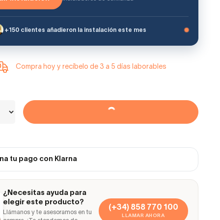
+150 clientes añadieron la instalación este mes
Compra hoy y recíbelo de 3 a 5 días laborables
na tu pago con Klarna
¿Necesitas ayuda para
elegir este producto?
(+34) 858 770 100
Llámanos y te asesoramos en tu
LLAMAR AHORA