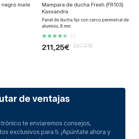
e negro mate
Mampara de ducha Fresh (FR103)
Kassandra
Panel de ducha fijo con cerco perimetral de
aluminio, 8 mm
(7)
267,41€
211,25€
utar de ventajas
ctrónico te enviaremos consejos,
s exclusivos para ti. ¡Apúntate ahora y