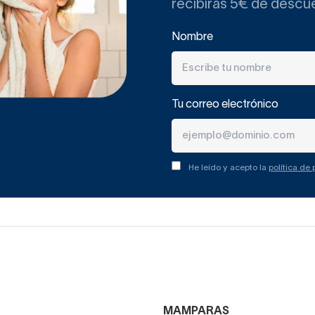
recibirás 5€ de descu
Nombre
Tu correo electrónico
He leído y acepto la
política de
MAMPARAS