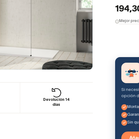
194,
Mejor prec
Si neces
opción d
Devolución 14
días
Montaj
Garant
Sin q
Añad