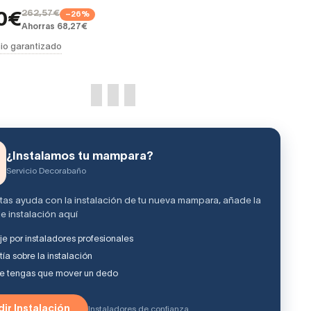
262,57€
−26%
30€
Ahorras 68,27€
io garantizado
¿Instalamos tu mampara?
Servicio Decorabaño
itas ayuda con la instalación de tu nueva mampara, añade la
e instalación aquí
e por instaladores profesionales
ía sobre la instalación
ue tengas que mover un dedo
ir Instalación
Instaladores de confianza