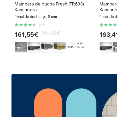
Mampara de ducha Fresh (FR633)
Mampara
Kassandra
Kassand
Panel de ducha fijo, 8 mm
Panel de d
(22)
204,49€
161,55€
193,4
+ 1 COLORES
DISPONIBLES