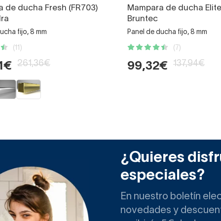
 de ducha Fresh (FR703)
Mampara de ducha Elit
ra
Bruntec
ucha fijo, 8 mm
Panel de ducha fijo, 8 mm
(11)
(7)
261,36€
137,94€
1€
99,32€
¿Quieres disfr
especiales?
En nuestro boletín ele
novedades y descuento