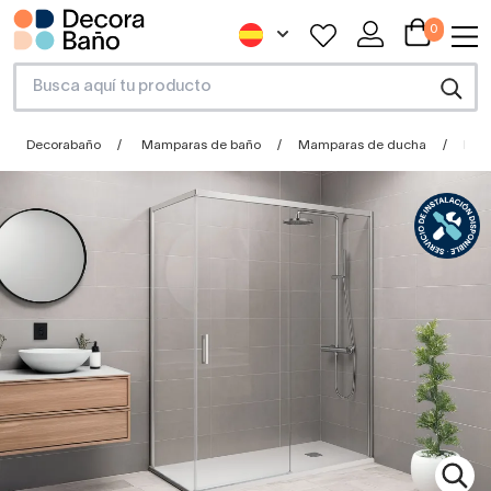
0
Decorabaño
Mamparas de baño
Mamparas de ducha
Mam