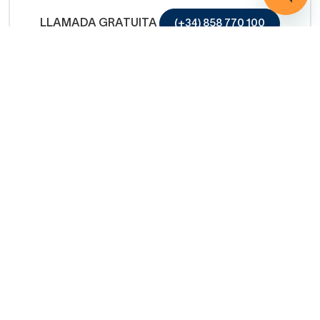
LLAMADA GRATUITA
(+34) 858 770 100
Servicio de ayuda
Copyright © 2026 Decorabaño - Todos los derechos
reservados.
Aviso legal
Protección de datos
Política de cookies
Condiciones de venta
Métodos de pago
Política de devolución
Mapa Web
CIERRA