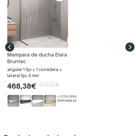
Mampara de ducha Elara
Bruntec
angular 1 fijo + 1 corredera +
lateral fijo, 6 mm
678,81€
468,38€
+ 2 COLORES
DISPONIBLES