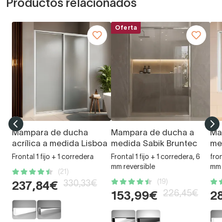
Productos relacionados
Oferta
Mampara de ducha
Mampara de ducha a
Ma
acrílica a medida Lisboa
medida Sabik Bruntec
me
Frontal 1 fijo + 1 corredera
Frontal 1 fijo + 1 corredera, 6
fron
mm reversible
mm
(21)
(19)
330,33€
237,84€
226,45€
153,99€
2