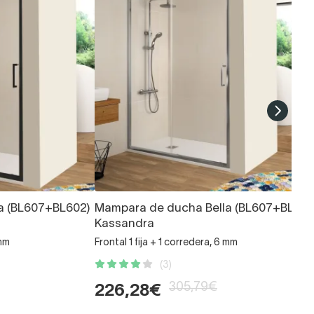
a (BL607+BL602)
Mampara de ducha Bella (BL607+BL602
Kassandra
 mm
Frontal 1 fija + 1 corredera, 6 mm
(3)
305,79€
226,28€