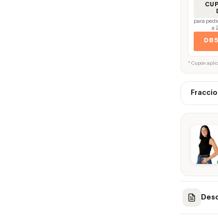
CU
para pedi
a 
DB
* Cupón apli
Fraccio
Desc