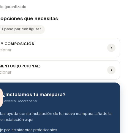
io garantizado
s opciones que necesitas
 1 paso por configurar
 Y COMPOSICIÓN
ccionar
ENTOS (OPCIONAL)
ccionar
¿Instalamos tu mampara?
Servicio Decorabaño
itas ayuda con la instalación de tu nueva mampara, añade la
e instalación aquí
e por instaladores profesionales