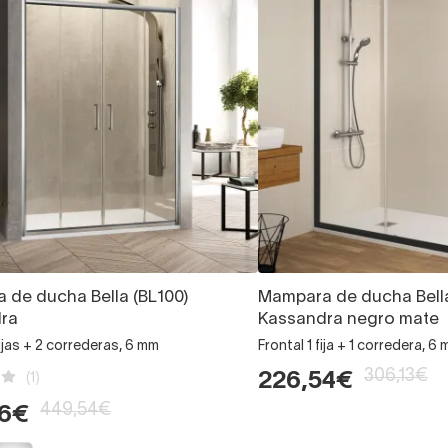
 de ducha Bella (BL100)
Mampara de ducha Bell
ra
Kassandra negro mate
fijas + 2 correderas, 6 mm
Frontal 1 fija + 1 corredera, 6
306,13€
226,54€
(1)
449,54€
66€