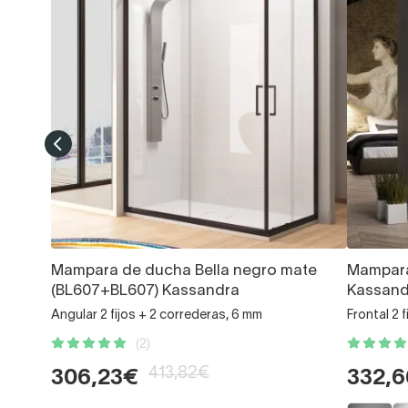
Mampara de ducha Bella negro mate
Mampara
(BL607+BL607) Kassandra
Kassand
Angular 2 fijos + 2 correderas, 6 mm
Frontal 2 
(2)
413,82€
306,23€
332,