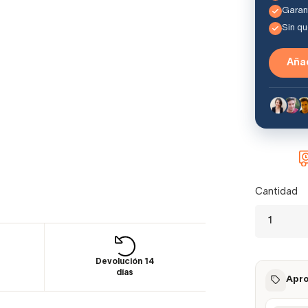
Garant
Sin q
Añad
Cantidad
Devolución 14
días
Apro