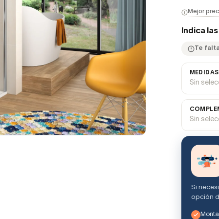
Mejor prec
Indica la
Te falta
MEDIDAS
Sin sele
COMPLEM
Sin sele
Si neces
opción d
Montaj