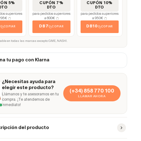
PÓN 5%
CUPÓN 7%
CUPÓN 10%
DTO
DTO
DTO
dos superiores
para pedidos superiores
para pedidos superiores
295€
a 600€
a 950€
(*)
(*)
(*)
5
DB7
DB10
COPIAR
COPIAR
COPIAR
cable en todas las marcas excepto GME, NASHI.
na tu pago con Klarna
¿Necesitas ayuda para
elegir este producto?
(+34) 858 770 100
Llámanos y te asesoramos en tu
LLAMAR AHORA
compra. ¡Te atendemos de
inmediato!
ripción del producto