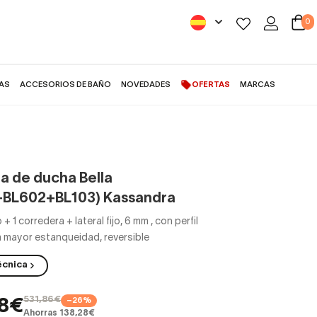
0
AS
ACCESORIOS DE BAÑO
NOVEDADES
OFERTAS
MARCAS
Mampara de ducha Bella (BL607+BL602+BL103) Kassandra
 de ducha Bella
+BL602+BL103) Kassandra
o + 1 corredera + lateral fijo, 6 mm
,
con perfil
ra mayor estanqueidad, reversible
écnica
531,86€
−26%
58€
Ahorras 138,28€