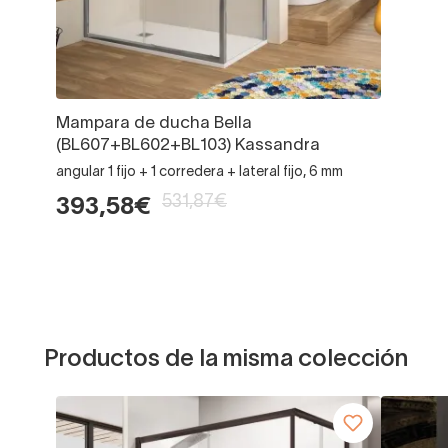
Mampara de ducha Bella
(BL607+BL602+BL103) Kassandra
angular 1 fijo + 1 corredera + lateral fijo, 6 mm
531,87€
393,58€
Productos de la misma colección