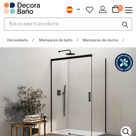
0
Decorabaño
Mamparas de baño
Mamparas de ducha
Mam