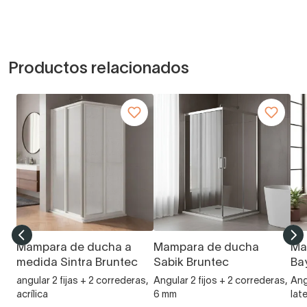
Productos relacionados
Mampara de ducha a
Mampara de ducha
Ma
medida Sintra Bruntec
Sabik Bruntec
Ba
angular 2 fijas + 2 correderas,
Angular 2 fijos + 2 correderas,
Angu
acrílica
6 mm
late