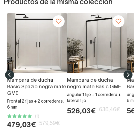
Productos de la misma colección
Mampara de ducha
Mampara de ducha
Ma
Basic Spazio negra mate
negro mate Basic GME
Ba
GME
angular 1 fijo + 1 corredera +
ang
lateral fijo
6 
Frontal 2 fijas + 2 correderas,
6 mm
636,46€
526,03€
5
(1)
579,59€
479,03€