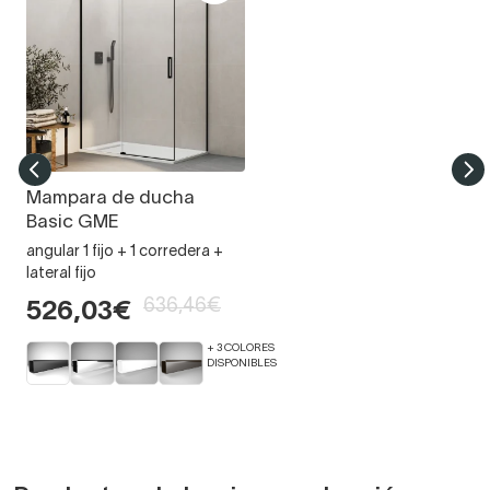
Mampara de ducha
Basic GME
angular 1 fijo + 1 corredera +
lateral fijo
636,46€
526,03€
+ 3 COLORES
DISPONIBLES