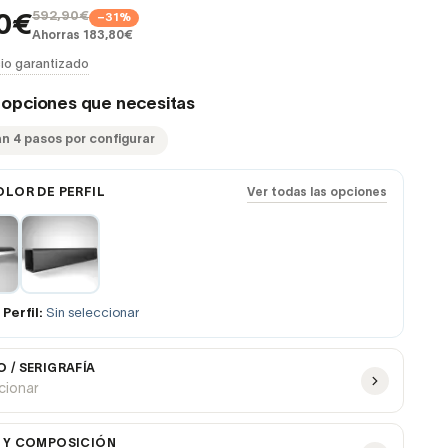
592,90€
−31%
10€
Ahorras 183,80€
io garantizado
s opciones que necesitas
an 4 pasos por configurar
OLOR DE PERFIL
Ver todas las opciones
Perfil:
Sin seleccionar
 / SERIGRAFÍA
ccionar
 Y COMPOSICIÓN