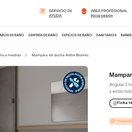
SERVICIO DE
AREA PROFESIONAL
AYUDA
Inicia sesión
ABOS DE BAÑO
GRIFERÍA DE BAÑO
ESPEJOS DE BAÑO
SANITARIOS
BAÑER
ha a medida
Mampara de ducha Anthe Bruntec
Mampara
Angular 2 h
y estilo in
Ficha t
Producimo