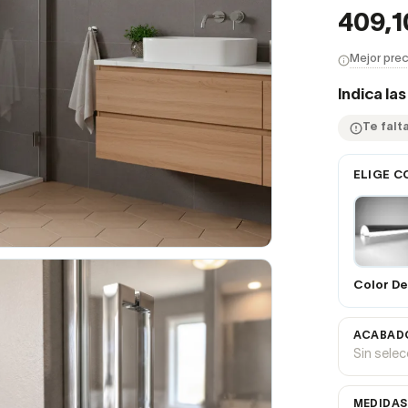
409,
Mejor prec
Indica la
Te falt
ELIGE C
Color De 
ACABADO
Sin sele
MEDIDAS