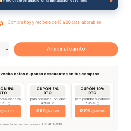
+150 clientes añadieron la instalación este mes
Compra hoy y recíbelo de 15 a 20 días laborables
Añadir al carrito
vecha estos cupones descuentos en tus compras
PÓN 5%
CUPÓN 7%
CUPÓN 10%
DTO
DTO
DTO
dos superiores
para pedidos superiores
para pedidos superiores
295€
a 600€
a 950€
(*)
(*)
(*)
5
DB7
DB10
COPIAR
COPIAR
COPIAR
cable en todas las marcas excepto GME, NASHI.