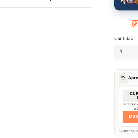
Cantidad
Apro
CU
para pedi
a 
DB
* Cupón apli