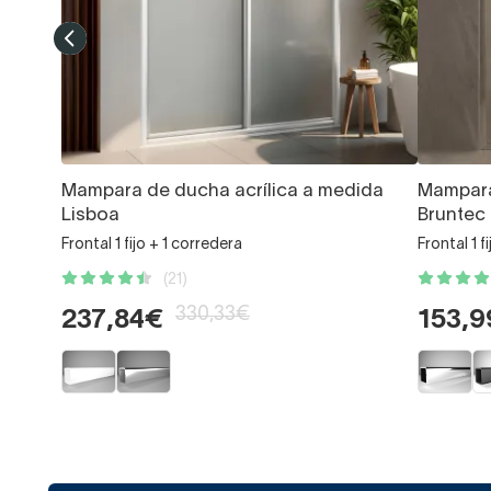
Mampara de ducha acrílica a medida
Mampara
Lisboa
Bruntec
Frontal 1 fijo + 1 corredera
Frontal 1 f
(21)
330,33€
237,84€
153,