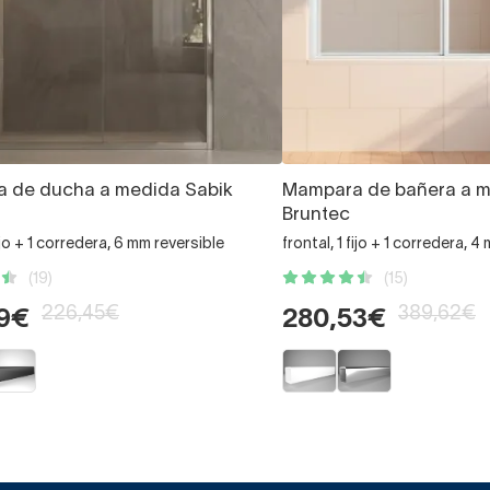
 de ducha a medida Sabik
Mampara de bañera a 
Bruntec
ijo + 1 corredera, 6 mm reversible
frontal, 1 fijo + 1 corredera, 4
(19)
(15)
226,45€
389,62€
99€
280,53€