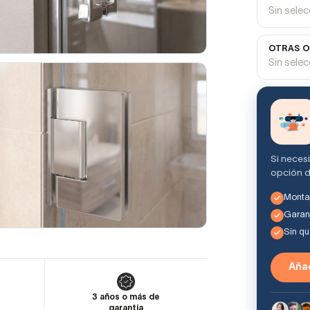
Sin sele
OTRAS O
Sin sele
Si neces
opción d
Montaj
Garant
Sin q
Añad
3 años o más de
garantía